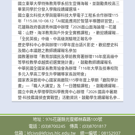
國立東華大學特殊教育學系招生宣傳海報，並鼓勵貴校高三
畢業同學於分發入學階段踴躍選填。
國立臺北科技大學與龍華科技大學電子工程系合作辦理115
年「115.08.10~08.12「AI賦能應用於智慧半導體研習營」，
歡迎學生踴躍報名參加
花蓮縣政府委請秀林國中辦理「2026面山面海論壇－花蓮
場：山野、海洋教育與戶外安全實務課程」，歡迎踴躍報名
參加
「全民英檢」中級、中高級測驗現正報名中
歷史學科中心參與辦理115學年度台語片影史，歡迎歷史科
及關心本議題之教師踴躍報名參加
國教署辦理「教育部國民及學前教育署辦理116年度高級中
等學校教學卓越獎初選實施計畫」，鼓勵教師踴躍報名
中華民國全國家長教育協會為辦理「116年大學及技專校院
多元入學高三學生升學輔導家長說明會」
國家表演藝術中心國家兩廳院115學年度上學期「廳院學計
畫」—「職人大講堂」及「一日體驗課程」，鼓勵踴躍報名
參與。
國立中興大學理學院科學教育中心辦理「2026 國高中暑期
營-科技鑑識偵查實戰營」活動資訊，鼓勵學生踴躍報名參
加。
地址：976花蓮縣光復鄉林森路100號
電話：(03)8700245
傳真：(03)8701817
信箱：
kfcivs@kfcivs.hlc.edu.tw
統一編號：08152937