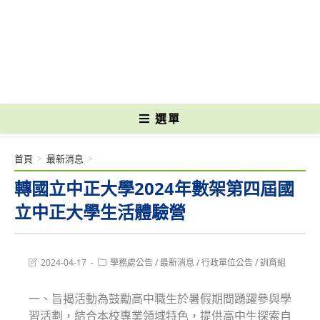
跳
轉
國立光復高級商工職業學校 National Kuangfu Commercial and Industrial
至
Vocational High School
主
要
內
容
選單
首頁
>
最新消息
>
轉國立中正大學2024年數架第四屆國
立中正大學生活體驗營
Post
Post
2024-04-17
學務處公告
/
最新消息
/
行政單位公告
/
訓育組
last
category:
modified:
一、旨揭活動為鼓勵高中職生於暑假期間踴躍參與學
習活劃，結合本校專業領域特色，提供高中生探索自