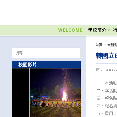
跳
轉
至
國立光復高級商工職業學校 National Kuangfu Commercial and Industrial Vocati
主
要
WELCOME
學校簡介
內
容
首頁
>
最新
Search
轉國立
for:
校園影片
Post
2024-03-2
last
modified:
一、本活
二、本活動
三、報名時
四、報名資
五、費用：