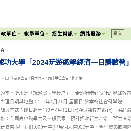
onal High School
行政單位
教學單位
招生資訊
網路服務
登入
消息
>
成功大學「2024玩遊戲學經濟一日體驗營
Post
7
學務處公告
/
最新消息
/
行政單位公告
/
訓育組
category:
動的基本訴求是「玩遊戲、學經濟」，希透過精心設計的遊戲教
辦理日期與地點：113年4月21日(星期日)於本校社會科學院。
間與方式：即日起至113年4月12日止(額滿將提前截止)，採網
格：全國高中職學生及一般民眾，預計招收新生72名，舊生36
新臺幣(以下同)1,000元整(早鳥個人價900元整、舊生優惠或團