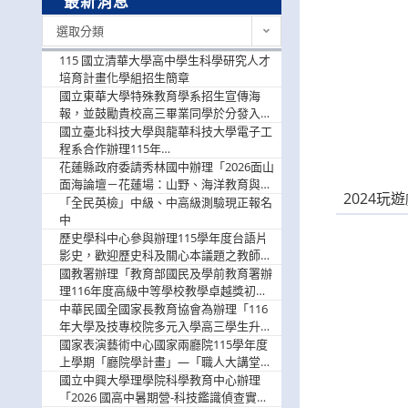
最新消息
最
選取分類
新
消
115 國立清華大學高中學生科學研究人才
息
培育計畫化學組招生簡章
國立東華大學特殊教育學系招生宣傳海
報，並鼓勵貴校高三畢業同學於分發入學
階段踴躍選填。
國立臺北科技大學與龍華科技大學電子工
程系合作辦理115年
「115.08.10~08.12「AI賦能應用於智慧半
花蓮縣政府委請秀林國中辦理「2026面山
導體研習營」，歡迎學生踴躍報名參加
面海論壇－花蓮場：山野、海洋教育與戶
2024玩
外安全實務課程」，歡迎踴躍報名參加
「全民英檢」中級、中高級測驗現正報名
中
歷史學科中心參與辦理115學年度台語片
影史，歡迎歷史科及關心本議題之教師踴
躍報名參加
國教署辦理「教育部國民及學前教育署辦
理116年度高級中等學校教學卓越獎初選
實施計畫」，鼓勵教師踴躍報名
中華民國全國家長教育協會為辦理「116
年大學及技專校院多元入學高三學生升學
輔導家長說明會」
國家表演藝術中心國家兩廳院115學年度
上學期「廳院學計畫」—「職人大講堂」
及「一日體驗課程」，鼓勵踴躍報名參
國立中興大學理學院科學教育中心辦理
與。
「2026 國高中暑期營-科技鑑識偵查實戰