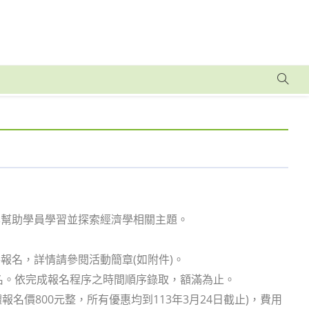
」
案幫助學員學習並探索經濟學相關主題。
路報名，詳情請參閱活動簡章(如附件)。
名。依完成報名程序之時間順序錄取，額滿為止。
體報名價800元整，所有優惠均到113年3月24日截止)，費用