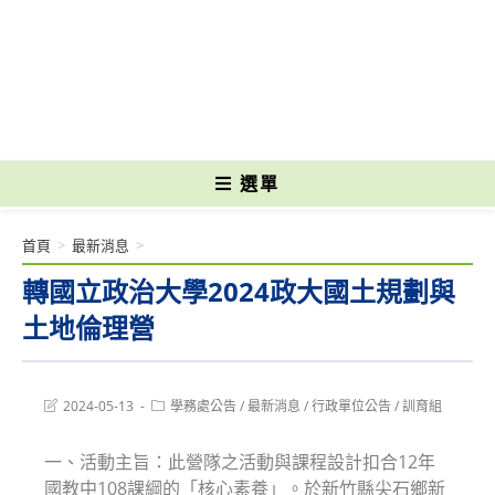
跳
轉
國立光復高級商工職業學校 National Kuangfu Commercial and Industrial
至
Vocational High School
主
要
內
容
選單
首頁
>
最新消息
>
轉國立政治大學2024政大國土規劃與
土地倫理營
Post
Post
2024-05-13
學務處公告
/
最新消息
/
行政單位公告
/
訓育組
last
category:
modified:
一、活動主旨：此營隊之活動與課程設計扣合12年
國教中108課綱的「核心素養」。於新竹縣尖石鄉新