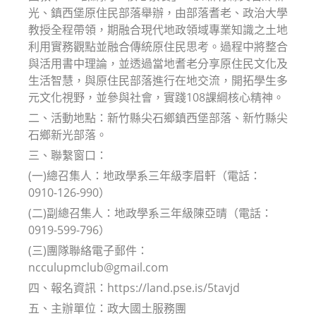
光、鎮西堡原住民部落舉辦，由部落耆老、政治大學
教授全程帶領，期融合現代地政領域專業知識之土地
利用實務觀點並融合傳統原住民思考。過程中將整合
與活用書中理論，並透過當地耆老分享原住民文化及
生活智慧，與原住民部落進行在地交流，開拓學生多
元文化視野，並參與社會，實踐108課綱核心精神。
二、活動地點：新竹縣尖石鄉鎮西堡部落、新竹縣尖
石鄉新光部落。
三、聯繫窗口：
(一)總召集人：地政學系三年級李眉軒（電話：
0910-126-990）
(二)副總召集人：地政學系三年級陳亞晴（電話：
0919-599-796）
(三)團隊聯絡電子郵件：
ncculupmclub@gmail.com
四、報名資訊：https://land.pse.is/5tavjd
五、主辦單位：政大國土服務團