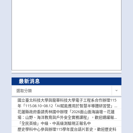
最新消息
最
選取分類
新
消
國立臺北科技大學與龍華科技大學電子工程系合作辦理115
息
年「115.08.10~08.12「AI賦能應用於智慧半導體研習營」，
歡迎學生踴躍報名參加
花蓮縣政府委請秀林國中辦理「2026面山面海論壇－花蓮
場：山野、海洋教育與戶外安全實務課程」，歡迎踴躍報名
參加
「全民英檢」中級、中高級測驗現正報名中
歷史學科中心參與辦理115學年度台語片影史，歡迎歷史科