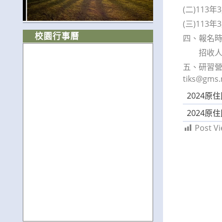
(二)113年
(三)113年
校園行事曆
四、報名時間：
招收人數
五、研習營聯
tiks@gms
2024
2024
Post Vi