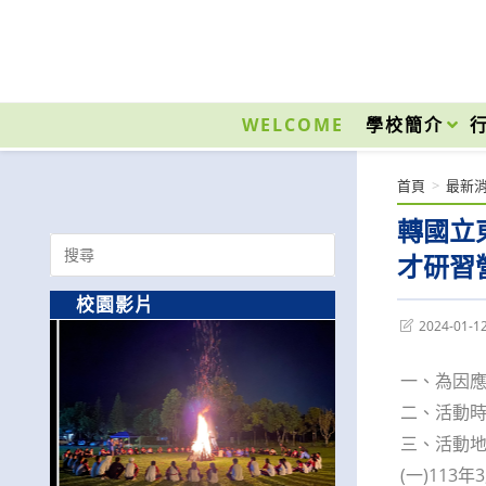
跳
轉
至
國立光復高級商工職業學校 National Kuangfu Commercial and Industrial Vocati
主
要
WELCOME
學校簡介
內
容
首頁
>
最新
轉國立
Search
才研習
for:
校園影片
Post
2024-01-1
last
modified:
一、為因應
二、活動時
三、活動
(一)11