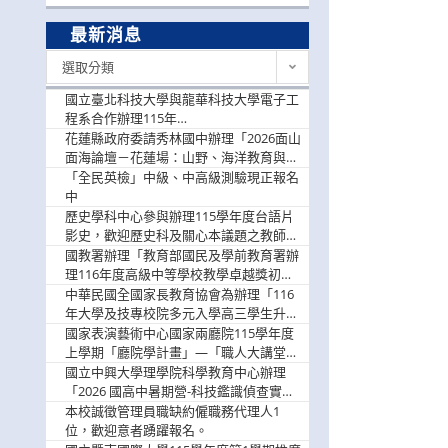
最新消息
最
選取分類
新
消
國立臺北科技大學與龍華科技大學電子工
息
程系合作辦理115年
「115.08.10~08.12「AI賦能應用於智慧半
花蓮縣政府委請秀林國中辦理「2026面山
導體研習營」，歡迎學生踴躍報名參加
面海論壇－花蓮場：山野、海洋教育與戶
外安全實務課程」，歡迎踴躍報名參加
「全民英檢」中級、中高級測驗現正報名
中
歷史學科中心參與辦理115學年度台語片
影史，歡迎歷史科及關心本議題之教師踴
躍報名參加
國教署辦理「教育部國民及學前教育署辦
理116年度高級中等學校教學卓越獎初選
實施計畫」，鼓勵教師踴躍報名
中華民國全國家長教育協會為辦理「116
年大學及技專校院多元入學高三學生升學
輔導家長說明會」
國家表演藝術中心國家兩廳院115學年度
上學期「廳院學計畫」—「職人大講堂」
及「一日體驗課程」，鼓勵踴躍報名參
國立中興大學理學院科學教育中心辦理
與。
「2026 國高中暑期營-科技鑑識偵查實戰
營」活動資訊，鼓勵學生踴躍報名參加。
本校誠徵管理員職缺約僱職務代理人1
位，歡迎意者踴躍報名。