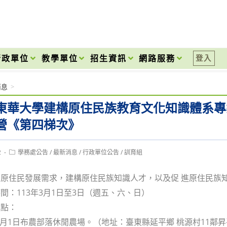
onal High School
行政單位
教學單位
招生資訊
網路服務
登入
消息
>
東華大學建構原住民族教育文化知識體系專案
營《第四梯次》
Post
2
學務處公告
/
最新消息
/
行政單位公告
/
訓育組
category:
原住民發展需求，建構原住民族知識人才，以及促 進原住民族
間：113年3月1日至3日（週五、六、日）
地點：
3年3月1日布農部落休閒農場。（地址：臺東縣延平鄉 桃源村11鄰昇