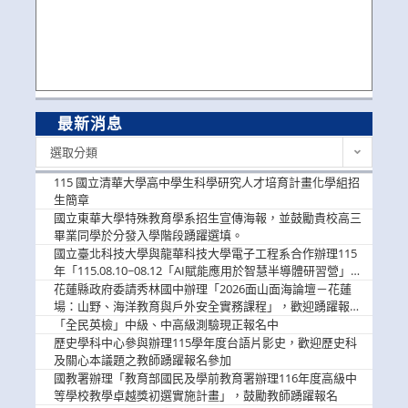
最新消息
最
選取分類
新
消
115 國立清華大學高中學生科學研究人才培育計畫化學組招
息
生簡章
國立東華大學特殊教育學系招生宣傳海報，並鼓勵貴校高三
畢業同學於分發入學階段踴躍選填。
國立臺北科技大學與龍華科技大學電子工程系合作辦理115
年「115.08.10~08.12「AI賦能應用於智慧半導體研習營」，
歡迎學生踴躍報名參加
花蓮縣政府委請秀林國中辦理「2026面山面海論壇－花蓮
場：山野、海洋教育與戶外安全實務課程」，歡迎踴躍報名
參加
「全民英檢」中級、中高級測驗現正報名中
歷史學科中心參與辦理115學年度台語片影史，歡迎歷史科
及關心本議題之教師踴躍報名參加
國教署辦理「教育部國民及學前教育署辦理116年度高級中
等學校教學卓越獎初選實施計畫」，鼓勵教師踴躍報名