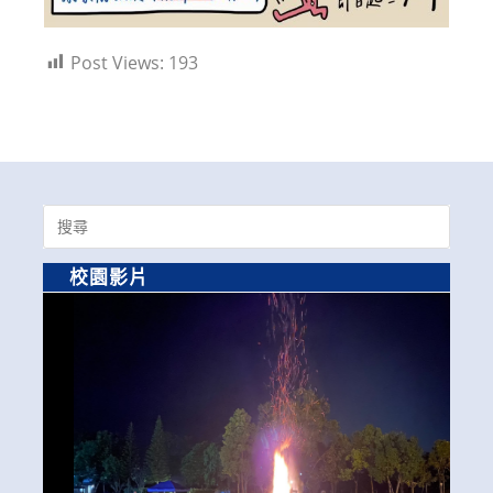
Post Views:
193
Search
for:
校園影片