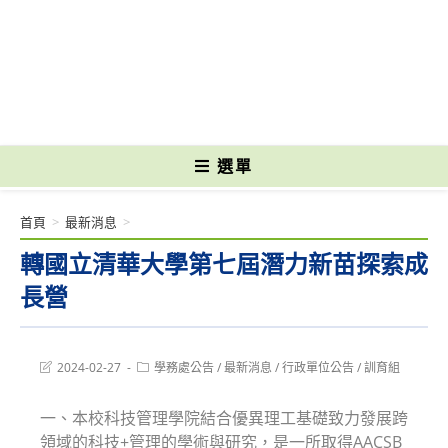
跳
轉
國立光復高級商工職業學校 National Kuangfu Commercial and Industrial
至
Vocational High School
主
要
內
容
選單
首頁
>
最新消息
>
轉國立清華大學第七屆潛力新苗探索成
長營
Post
Post
2024-02-27
學務處公告
/
最新消息
/
行政單位公告
/
訓育組
last
category:
modified:
一、本校科技管理學院結合優異理工基礎致力發展跨
領域的科技+管理的學術與研究，是一所取得AACSB