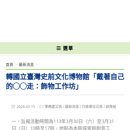
跳
轉
國立光復高級商工職業學校 National Kuangfu Commercial and Industrial
至
Vocational High School
主
要
內
容
選單
首頁
>
最新消息
>
轉國立臺灣史前文化博物館「戴著自己
的◯◯走：飾物工作坊」
Post
Post
2024-03-15
學務處公告
/
最新消息
/
行政單位公告
/
訓育組
last
category:
modified:
一、旨揭活動時間為113年3月30日（六）至3月31
日（日）10時至17時，地點為本館探索館創意工