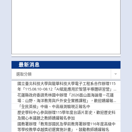
最新消息
最
選取分類
新
消
國立臺北科技大學與龍華科技大學電子工程系合作辦理115
息
年「115.08.10~08.12「AI賦能應用於智慧半導體研習營」，
歡迎學生踴躍報名參加
花蓮縣政府委請秀林國中辦理「2026面山面海論壇－花蓮
場：山野、海洋教育與戶外安全實務課程」，歡迎踴躍報名
參加
「全民英檢」中級、中高級測驗現正報名中
歷史學科中心參與辦理115學年度台語片影史，歡迎歷史科
及關心本議題之教師踴躍報名參加
國教署辦理「教育部國民及學前教育署辦理116年度高級中
等學校教學卓越獎初選實施計畫」，鼓勵教師踴躍報名