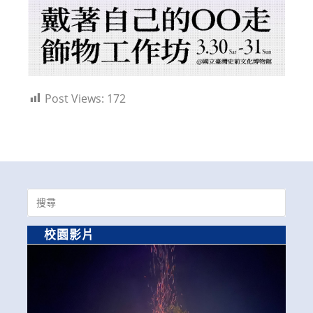
Post Views:
172
Search
for:
校園影片