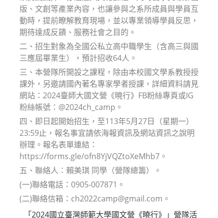
版、文創等產業內容，也讓參與之系所成員與學員互
動時，提前瞭解教育現場，並以專業領導學員反思，
期待達成反饋、服務社會之目的。
二、招生對象為全國公私立高中職學生（含高三與國
三應屆畢業生），預計招收64人。
三、本營隊所開設之課程，除由本校國文學系教授授
課外，另邀請國內著名專家學者授課，詳細資料請見
網站：2024臺師大國文營《曉行》FB粉絲專頁或IG
粉絲帳號：@2024ch_camp。
四、即日起開始招生，至113年5月27日（星期一）
23:59止，報名事宜請依海報資訊及網站資訊之說明
辦理。報名表單連結：
https://forms.gle/ofn8YjVQZtoXeMhb7。
五、聯絡人：賴美琪 同學（營隊總籌）。
(一)聯絡電話：0905-007871。
(二)聯絡信箱：ch2022camp@gmail.com。
「2024國立臺灣師範大學國文營《曉行》」營隊活