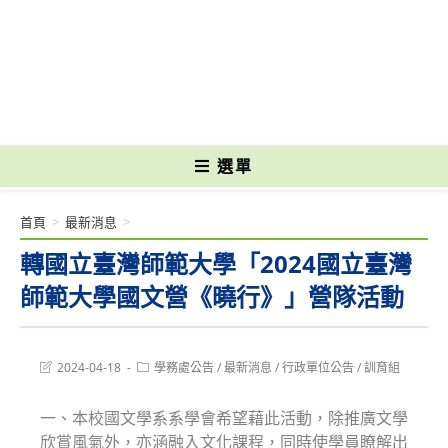
跳
轉
國立光復高級商工職業學校 National Kuangfu Commercial and Industrial
至
Vocational High School
主
要
內
容
選單
首頁
>
最新消息
>
轉國立臺灣師範大學「2024國立臺灣
師範大學國文營《曉行》」營隊活動
Post
Post
2024-04-18
學務處公告
/
最新消息
/
行政單位公告
/
訓育組
last
category:
modified:
一、本校國文學系系學會希望藉此活動，除推廣文學
欣賞風氣外，亦涵融入文化課程，同時使學員瞭解出