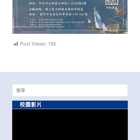
Post Views:
186
Search
for:
校園影片