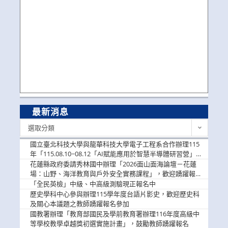
最新消息
最
選取分類
新
消
國立臺北科技大學與龍華科技大學電子工程系合作辦理115
息
年「115.08.10~08.12「AI賦能應用於智慧半導體研習營」，
歡迎學生踴躍報名參加
花蓮縣政府委請秀林國中辦理「2026面山面海論壇－花蓮
場：山野、海洋教育與戶外安全實務課程」，歡迎踴躍報名
參加
「全民英檢」中級、中高級測驗現正報名中
歷史學科中心參與辦理115學年度台語片影史，歡迎歷史科
及關心本議題之教師踴躍報名參加
國教署辦理「教育部國民及學前教育署辦理116年度高級中
等學校教學卓越獎初選實施計畫」，鼓勵教師踴躍報名