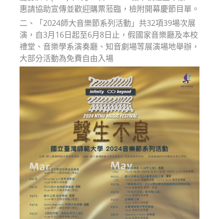
惠請協助宣傳並歡迎購票蒞臨，檢附開幕慶節目單。
二、「2024師大音樂節系列活動」共32項39場次展
演，自3月16日起至6月8日止，假國家音樂廳及本校
禮堂、音樂學系演奏廳、知音劇場等展演場地舉辦，
大部分活動為免費自由入場