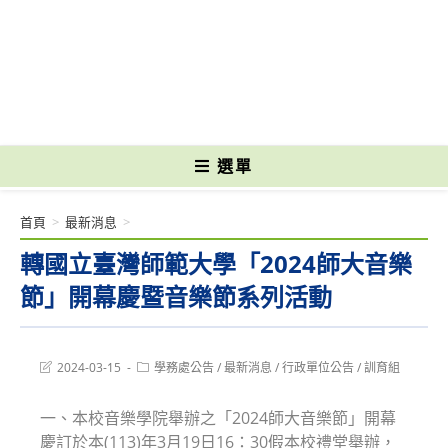
跳
轉
國立光復高級商工職業學校 National Kuangfu Commercial and Industrial
至
Vocational High School
主
要
內
容
選單
首頁
>
最新消息
>
轉國立臺灣師範大學「2024師大音樂
節」開幕慶暨音樂節系列活動
Post
Post
2024-03-15
學務處公告
/
最新消息
/
行政單位公告
/
訓育組
last
category:
modified:
一、本校音樂學院舉辦之「2024師大音樂節」開幕
慶訂於本(113)年3月19日16：30假本校禮堂舉辦，