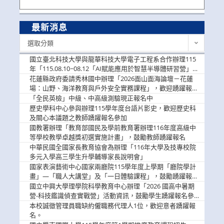
最新消息
最
選取分類
新
消
國立臺北科技大學與龍華科技大學電子工程系合作辦理115
息
年「115.08.10~08.12「AI賦能應用於智慧半導體研習營」，
歡迎學生踴躍報名參加
花蓮縣政府委請秀林國中辦理「2026面山面海論壇－花蓮
場：山野、海洋教育與戶外安全實務課程」，歡迎踴躍報名
參加
「全民英檢」中級、中高級測驗現正報名中
歷史學科中心參與辦理115學年度台語片影史，歡迎歷史科
及關心本議題之教師踴躍報名參加
國教署辦理「教育部國民及學前教育署辦理116年度高級中
等學校教學卓越獎初選實施計畫」，鼓勵教師踴躍報名
中華民國全國家長教育協會為辦理「116年大學及技專校院
多元入學高三學生升學輔導家長說明會」
國家表演藝術中心國家兩廳院115學年度上學期「廳院學計
畫」—「職人大講堂」及「一日體驗課程」，鼓勵踴躍報名
參與。
國立中興大學理學院科學教育中心辦理「2026 國高中暑期
營-科技鑑識偵查實戰營」活動資訊，鼓勵學生踴躍報名參
加。
本校誠徵管理員職缺約僱職務代理人1位，歡迎意者踴躍報
名。