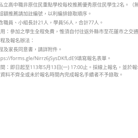
公私立高中職非原住民重點學校每校推薦優秀原住民學生2名。（
若超額推薦請加註編號，以利編排錄取順序。
隊含職員、小組長計21人，學員56人，合計77人。
費用：參加之學生全程免費，惟須自付往返外縣市至花蓮市之交
行程及報名辦法：
行程及家長同意書，請詳附件。
ps://forms.gle/Nirrz6jSysDKfLdE9填寫報名表單。
間：即日起至113年5月13日(一) 17:00止。採線上報名，
名資料不齊全或未於報名時間內完成報名手續者不予錄取。