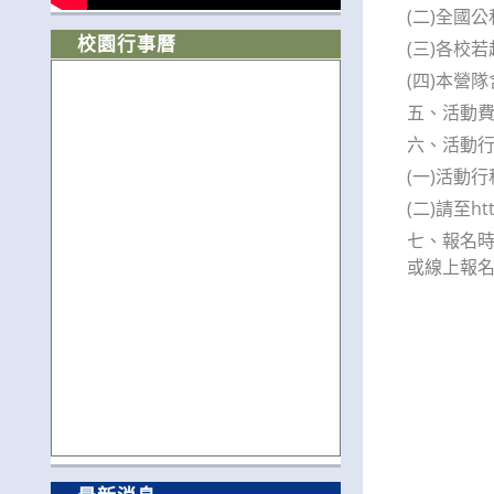
(二)全國
校園行事曆
(三)各校
(四)本營
五、活動
六、活動
(一)活動
(二)請至htt
七、報名時
或線上報