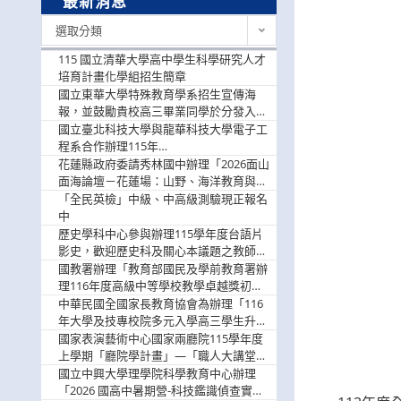
最新消息
最
選取分類
新
消
115 國立清華大學高中學生科學研究人才
息
培育計畫化學組招生簡章
國立東華大學特殊教育學系招生宣傳海
報，並鼓勵貴校高三畢業同學於分發入學
階段踴躍選填。
國立臺北科技大學與龍華科技大學電子工
程系合作辦理115年
「115.08.10~08.12「AI賦能應用於智慧半
花蓮縣政府委請秀林國中辦理「2026面山
導體研習營」，歡迎學生踴躍報名參加
面海論壇－花蓮場：山野、海洋教育與戶
外安全實務課程」，歡迎踴躍報名參加
「全民英檢」中級、中高級測驗現正報名
中
歷史學科中心參與辦理115學年度台語片
影史，歡迎歷史科及關心本議題之教師踴
躍報名參加
國教署辦理「教育部國民及學前教育署辦
理116年度高級中等學校教學卓越獎初選
實施計畫」，鼓勵教師踴躍報名
中華民國全國家長教育協會為辦理「116
年大學及技專校院多元入學高三學生升學
輔導家長說明會」
國家表演藝術中心國家兩廳院115學年度
上學期「廳院學計畫」—「職人大講堂」
及「一日體驗課程」，鼓勵踴躍報名參
國立中興大學理學院科學教育中心辦理
與。
「2026 國高中暑期營-科技鑑識偵查實戰