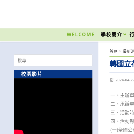
跳
轉
至
國立光復高級商工職業學校 National Kuangfu Commercial and Industrial Vocati
主
要
WELCOME
學校簡介
內
容
首頁
>
最新
Search
轉國立
for:
校園影片
Post
2024-04-2
last
modified:
一、主辦
二、承辦
三、活動時間
四、活動
(一)全國