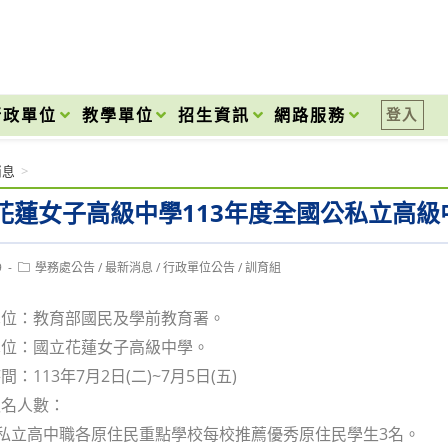
onal High School
行政單位
教學單位
招生資訊
網路服務
登入
消息
>
花蓮女子高級中學113年度全國公私立高
Post
9
學務處公告
/
最新消息
/
行政單位公告
/
訓育組
category:
單位：教育部國民及學前教育署。
單位：國立花蓮女子高級中學。
：113年7月2日(二)~7月5日(五)
報名人數：
公私立高中職各原住民重點學校每校推薦優秀原住民學生3名。