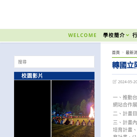
跳
轉
至
國立光復高級商工職業學校 National Kuangfu Commercial and Industrial Vocati
主
要
WELCOME
學校簡介
內
容
首頁
>
最新
Search
轉國立
for:
校園影片
Post
2024-05-2
last
modified:
一、推動台
網站合作
二、計畫
三、計畫內
培育計畫、(
育計畫、(1