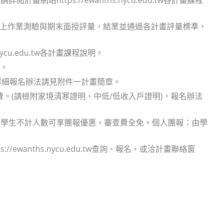
線上作業測驗與期末面授評量，結業並通過各計畫評量標準，
ycu.edu.tw各計畫課程說明。
日。
詳細報名辦法請見附件一計畫簡章。
。(請檢附家境清寒證明、中低/低收入戶證明)，報名辦法
校學生不計人數可享團報優惠，審查費全免。個人團報：由學
。
wanths.nycu.edu.tw查詢、報名，或洽計畫聯絡窗