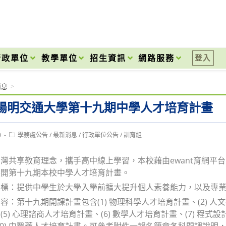
onal High School
行政單位
教學單位
招生資訊
網路服務
登入
消息
>
陽明交通大學第十九期中學人才培育計畫
Post
0
學務處公告
/
最新消息
/
行政單位公告
/
訓育組
category:
灣共享教育理念，攜手高中線上學習，本校藉由ewant育網平
展開第十九期本校中學人才培育計畫。
目標：提供中學生於大學入學前擴大提升個人素養能力，以及專
容：第十九期開課計畫包含(1) 物理科學人才培育計畫、(2) 人文
5) 心理諮商人才培育計畫、(6) 數學人才培育計畫、(7) 程式設
0) 中醫藥人才培育計畫。可參考附件一報名簡章各科開課說明，請詳閱計畫網