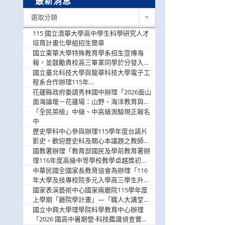
最新消息
最
選取分類
新
消
115 國立清華大學高中學生科學研究人才
息
培育計畫化學組招生簡章
國立東華大學特殊教育學系招生宣傳海
報，並鼓勵貴校高三畢業同學於分發入學
階段踴躍選填。
國立臺北科技大學與龍華科技大學電子工
程系合作辦理115年
「115.08.10~08.12「AI賦能應用於智慧半
花蓮縣政府委請秀林國中辦理「2026面山
導體研習營」，歡迎學生踴躍報名參加
面海論壇－花蓮場：山野、海洋教育與戶
外安全實務課程」，歡迎踴躍報名參加
「全民英檢」中級、中高級測驗現正報名
中
歷史學科中心參與辦理115學年度台語片
影史，歡迎歷史科及關心本議題之教師踴
躍報名參加
國教署辦理「教育部國民及學前教育署辦
理116年度高級中等學校教學卓越獎初選
實施計畫」，鼓勵教師踴躍報名
中華民國全國家長教育協會為辦理「116
年大學及技專校院多元入學高三學生升學
輔導家長說明會」
國家表演藝術中心國家兩廳院115學年度
上學期「廳院學計畫」—「職人大講堂」
及「一日體驗課程」，鼓勵踴躍報名參
國立中興大學理學院科學教育中心辦理
與。
「2026 國高中暑期營-科技鑑識偵查實戰