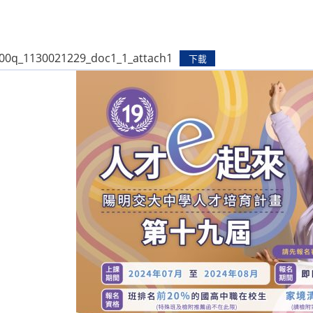
0q_1130021229_doc1_1_attach1
下載