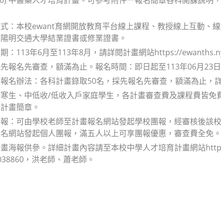
式：本校ewant育網開放教育平台線上課程、教授線上互動、
立陽明交通大學結業證書或修業證書。
：113年6月至113年8月，請詳閱計畫網站https://ewanths.n
先報名先審查，額滿為止。報名時間：即日起至113年06月23
報名辦法：各科計畫錄取50名，採先報名先審查，額滿為止，
寒生、中低收/低收入戶家庭學生，各計畫審查費及課程費皆免費
一計畫簡章。
團報：可由學校老師至計畫報名網站發起學校團報，經審核後該
報名網站發起個人團報，滿五人以上可享團報優惠，審查費全免
海報供參。詳細計畫內容請至本校中學人才培育計畫網站https://e
-038860，洪老師、蕭老師。