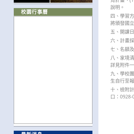
說明。
校園行事曆
四、學習方
將頒發國
五、開課日期
六、計畫採
七、名額及
八、家境清
詳見附件
九、學校
生自行至
十、檢附計畫
口：0928