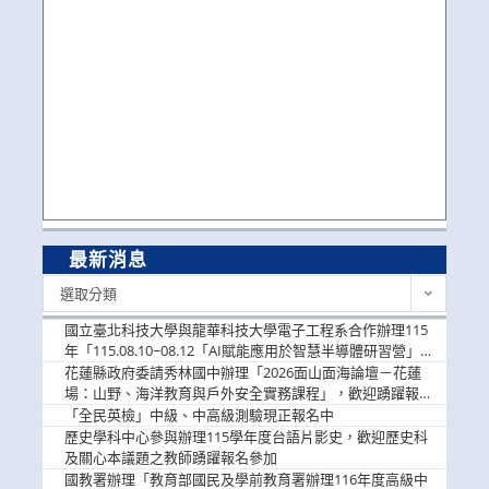
最新消息
最
選取分類
新
消
國立臺北科技大學與龍華科技大學電子工程系合作辦理115
息
年「115.08.10~08.12「AI賦能應用於智慧半導體研習營」，
歡迎學生踴躍報名參加
花蓮縣政府委請秀林國中辦理「2026面山面海論壇－花蓮
場：山野、海洋教育與戶外安全實務課程」，歡迎踴躍報名
參加
「全民英檢」中級、中高級測驗現正報名中
歷史學科中心參與辦理115學年度台語片影史，歡迎歷史科
及關心本議題之教師踴躍報名參加
國教署辦理「教育部國民及學前教育署辦理116年度高級中