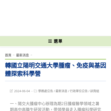
跳
轉
國立光復高級商工職業學校 National Kuangfu Commercial and Industrial
至
Vocational High School
主
要
內
容
選單
首頁
>
最新消息
>
轉國立陽明交通大學腫瘤、免疫與基因
體探索科學營
Post
Post
2024-06-04
學務處公告
/
最新消息
/
行政單位公告
/
訓育組
last
category:
modified:
一、陽交大腫瘤中心辦理為期2日腫瘤醫學領域之暑
期高中高職生研習活動，帶領學員走入腫瘤科學研究