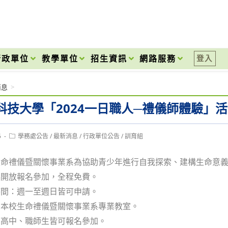
onal High School
行政單位
教學單位
招生資訊
網路服務
登入
消息
>
科技大學「2024一日職人─禮儀師體驗」
Post
5
學務處公告
/
最新消息
/
行政單位公告
/
訓育組
category:
生命禮儀暨關懷事業系為協助青少年進行自我探索、建構生命意
起開放報名參加，全程免費。
時間：週一至週日皆可申請。
：本校生命禮儀暨關懷事業系專業教室。
：高中、職師生皆可報名參加。