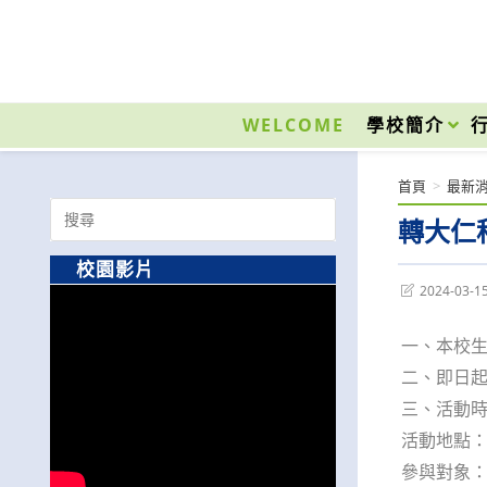
跳
轉
至
國立光復高級商工職業學校 National Kuangfu Commercial and Industrial Vocati
主
要
WELCOME
學校簡介
內
容
首頁
>
最新
Search
轉大仁
for:
校園影片
Post
2024-03-1
last
modified:
一、本校
二、即日
三、活動
活動地點
參與對象