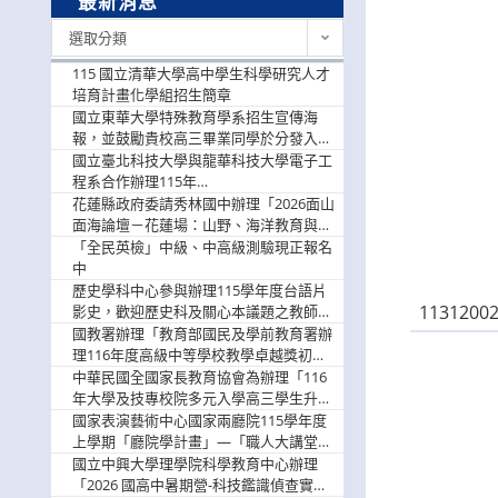
最新消息
最
選取分類
新
消
115 國立清華大學高中學生科學研究人才
息
培育計畫化學組招生簡章
國立東華大學特殊教育學系招生宣傳海
報，並鼓勵貴校高三畢業同學於分發入學
階段踴躍選填。
國立臺北科技大學與龍華科技大學電子工
程系合作辦理115年
「115.08.10~08.12「AI賦能應用於智慧半
花蓮縣政府委請秀林國中辦理「2026面山
導體研習營」，歡迎學生踴躍報名參加
面海論壇－花蓮場：山野、海洋教育與戶
外安全實務課程」，歡迎踴躍報名參加
「全民英檢」中級、中高級測驗現正報名
中
歷史學科中心參與辦理115學年度台語片
113120
影史，歡迎歷史科及關心本議題之教師踴
躍報名參加
國教署辦理「教育部國民及學前教育署辦
理116年度高級中等學校教學卓越獎初選
實施計畫」，鼓勵教師踴躍報名
中華民國全國家長教育協會為辦理「116
年大學及技專校院多元入學高三學生升學
輔導家長說明會」
國家表演藝術中心國家兩廳院115學年度
上學期「廳院學計畫」—「職人大講堂」
及「一日體驗課程」，鼓勵踴躍報名參
國立中興大學理學院科學教育中心辦理
與。
「2026 國高中暑期營-科技鑑識偵查實戰