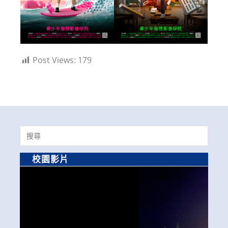
Post Views:
179
Search
for:
校園影片