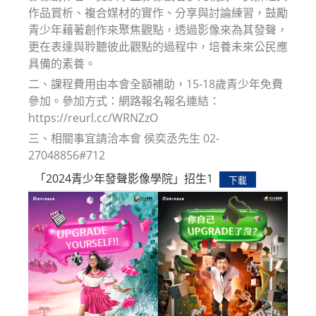
作品賞析、複合媒材的實作、分享與討論練習，鼓勵
青少年藉著創作來聚焦觀點，透過影像來為其發聲，
更在表達與聆聽彼此觀點的過程中，培養未來公民應
具備的素養。
二、課程費用由本會全額補助，15-18歲青少年免費
參加。參加方式：網路報名報名連結：
https://reurl.cc/WRNZzO
三、相關事宜請洽本會 侯奕丞先生 02-
27048856#712
「2024青少年發聲影像學院」招生1
下載