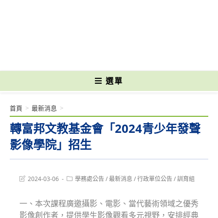
跳
轉
國立光復高級商工職業學校 National Kuangfu Commercial and Industrial
至
Vocational High School
主
要
內
容
選單
首頁
>
最新消息
>
轉富邦文教基金會「2024青少年發聲
影像學院」招生
Post
Post
2024-03-06
學務處公告
/
最新消息
/
行政單位公告
/
訓育組
last
category:
modified:
一、本次課程廣邀攝影、電影、當代藝術領域之優秀
影像創作者，提供學生影像觀看多元視野，安排經典