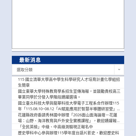
最新消息
最
選取分類
新
消
115 國立清華大學高中學生科學研究人才培育計畫化學組招
息
生簡章
國立東華大學特殊教育學系招生宣傳海報，並鼓勵貴校高三
畢業同學於分發入學階段踴躍選填。
國立臺北科技大學與龍華科技大學電子工程系合作辦理115
年「115.08.10~08.12「AI賦能應用於智慧半導體研習營」，
歡迎學生踴躍報名參加
花蓮縣政府委請秀林國中辦理「2026面山面海論壇－花蓮
場：山野、海洋教育與戶外安全實務課程」，歡迎踴躍報名
參加
「全民英檢」中級、中高級測驗現正報名中
歷史學科中心參與辦理115學年度台語片影史，歡迎歷史科