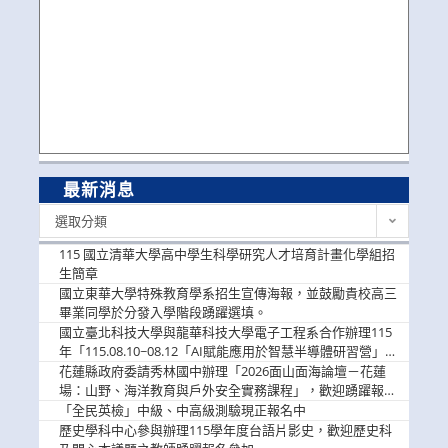
最新消息
最
選取分類
新
消
115 國立清華大學高中學生科學研究人才培育計畫化學組招
息
生簡章
國立東華大學特殊教育學系招生宣傳海報，並鼓勵貴校高三
畢業同學於分發入學階段踴躍選填。
國立臺北科技大學與龍華科技大學電子工程系合作辦理115
年「115.08.10~08.12「AI賦能應用於智慧半導體研習營」，
歡迎學生踴躍報名參加
花蓮縣政府委請秀林國中辦理「2026面山面海論壇－花蓮
場：山野、海洋教育與戶外安全實務課程」，歡迎踴躍報名
參加
「全民英檢」中級、中高級測驗現正報名中
歷史學科中心參與辦理115學年度台語片影史，歡迎歷史科