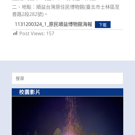
二、地點：順益台灣原住民博物館(臺北市士林區至
善路2段282號)。
1131200324_1_原民順益博物館海報
下載
Post Views:
157
Search
for:
校園影片