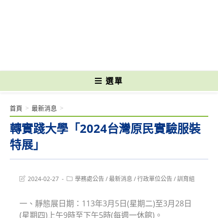
跳
轉
國立光復高級商工職業學校 National Kuangfu Commercial and Industrial
至
Vocational High School
主
要
內
容
選單
首頁
>
最新消息
>
轉實踐大學「2024台灣原民實驗服裝
特展」
Post
Post
2024-02-27
學務處公告
/
最新消息
/
行政單位公告
/
訓育組
last
category:
modified:
一、靜態展日期：113年3月5日(星期二)至3月28日
(星期四)上午9時至下午5時(每週一休館)。