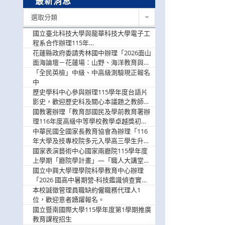
最新消息
最
選取分類
新
消
國立臺北科技大學與龍華科技大學電子工
息
程系合作辦理115年
「115.08.10~08.12「AI賦能應用於智慧半
花蓮縣政府委請秀林國中辦理「2026面山
導體研習營」，歡迎學生踴躍報名參加
面海論壇－花蓮場：山野、海洋教育與戶
外安全實務課程」，歡迎踴躍報名參加
「全民英檢」中級、中高級測驗現正報名
中
歷史學科中心參與辦理115學年度台語片
影史，歡迎歷史科及關心本議題之教師踴
躍報名參加
國教署辦理「教育部國民及學前教育署辦
理116年度高級中等學校教學卓越獎初選
實施計畫」，鼓勵教師踴躍報名
中華民國全國家長教育協會為辦理「116
年大學及技專校院多元入學高三學生升學
輔導家長說明會」
國家表演藝術中心國家兩廳院115學年度
上學期「廳院學計畫」—「職人大講堂」
及「一日體驗課程」，鼓勵踴躍報名參
國立中興大學理學院科學教育中心辦理
與。
「2026 國高中暑期營-科技鑑識偵查實戰
營」活動資訊，鼓勵學生踴躍報名參加。
本校誠徵管理員職缺約僱職務代理人1
位，歡迎意者踴躍報名。
國立暨南國際大學115學年度第1學期推廣
教育課程招生