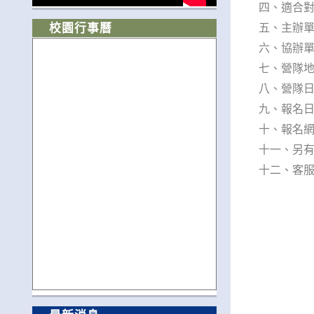
四、適合對
五、主辦
校園行事曆
六、協辦
七、營隊地
八、營隊日期：
九、報名
十、報名網址及
十一、另有
十二、客服信箱