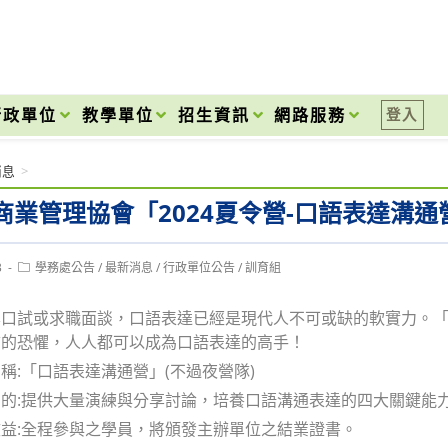
onal High School
行政單位
教學單位
招生資訊
網路服務
登入
消息
>
商業管理協會「2024夏令營-口語表達溝通
Post
3
學務處公告
/
最新消息
/
行政單位公告
/
訓育組
category:
學口試或求職面談，口語表達已經是現代人不可或缺的軟實力。
言的恐懼，人人都可以成為口語表達的高手！
稱:「口語表達溝通營」(不過夜營隊)
的:提供大量演練與分享討論，培養口語溝通表達的四大關鍵能
益:全程參與之學員，將頒發主辦單位之結業證書。