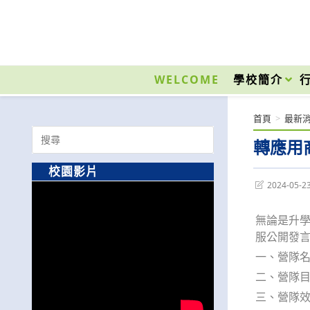
跳
轉
至
國立光復高級商工職業學校 National Kuangfu Commercial and Industrial Vocati
主
要
WELCOME
學校簡介
內
容
首頁
>
最新
Search
轉應用
for:
校園影片
Post
2024-05-2
last
modified:
無論是升
服公開發
一、營隊名
二、營隊目
三、營隊效