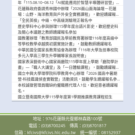
息
年「115.08.10~08.12「AI賦能應用於智慧半導體研習營」，
歡迎學生踴躍報名參加
花蓮縣政府委請秀林國中辦理「2026面山面海論壇－花蓮
場：山野、海洋教育與戶外安全實務課程」，歡迎踴躍報名
參加
「全民英檢」中級、中高級測驗現正報名中
歷史學科中心參與辦理115學年度台語片影史，歡迎歷史科
及關心本議題之教師踴躍報名參加
國教署辦理「教育部國民及學前教育署辦理116年度高級中
等學校教學卓越獎初選實施計畫」，鼓勵教師踴躍報名
中華民國全國家長教育協會為辦理「116年大學及技專校院
多元入學高三學生升學輔導家長說明會」
國家表演藝術中心國家兩廳院115學年度上學期「廳院學計
畫」—「職人大講堂」及「一日體驗課程」，鼓勵踴躍報名
參與。
國立中興大學理學院科學教育中心辦理「2026 國高中暑期
營-科技鑑識偵查實戰營」活動資訊，鼓勵學生踴躍報名參
加。
本校誠徵管理員職缺約僱職務代理人1位，歡迎意者踴躍報
名。
國立暨南國際大學115學年度第1學期推廣教育課程招生
地址：976花蓮縣光復鄉林森路100號
電話：(03)8700245
傳真：(03)8701817
信箱：
kfcivs@kfcivs.hlc.edu.tw
統一編號：08152937