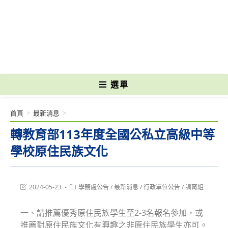
跳
轉
國立光復高級商工職業學校 National Kuangfu Commercial and Industrial
至
Vocational High School
主
要
內
容
選單
首頁
>
最新消息
>
轉教育部113年度全國公私立高級中等
學校原住民族文化
Post
Post
2024-05-23
學務處公告
/
最新消息
/
行政單位公告
/
訓育組
last
category:
modified:
一、請推薦優秀原住民族學生至2-3名報名參加，或
推薦對原住民族文化有興趣之非原住民族學生亦可。