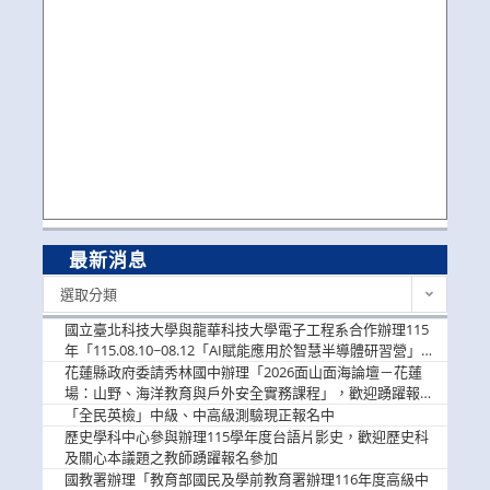
最新消息
最
選取分類
新
消
國立臺北科技大學與龍華科技大學電子工程系合作辦理115
息
年「115.08.10~08.12「AI賦能應用於智慧半導體研習營」，
歡迎學生踴躍報名參加
花蓮縣政府委請秀林國中辦理「2026面山面海論壇－花蓮
場：山野、海洋教育與戶外安全實務課程」，歡迎踴躍報名
參加
「全民英檢」中級、中高級測驗現正報名中
歷史學科中心參與辦理115學年度台語片影史，歡迎歷史科
及關心本議題之教師踴躍報名參加
國教署辦理「教育部國民及學前教育署辦理116年度高級中