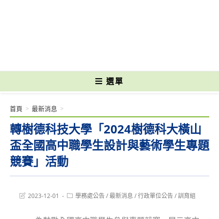
跳
轉
國立光復高級商工職業學校 National Kuangfu Commercial and Industrial
至
Vocational High School
主
要
內
容
選單
首頁
>
最新消息
>
轉樹德科技大學「2024樹德科大橫山
盃全國高中職學生設計與藝術學生專題
競賽」活動
Post
Post
2023-12-01
學務處公告
/
最新消息
/
行政單位公告
/
訓育組
last
category:
modified: