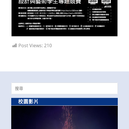
Post Views:
210
Search
for:
校園影片