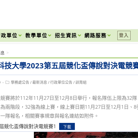
onal High School
行政單位
教學單位
招生資訊
網路服務
登入
消息
>
科技大學2023第五屆競化盃傳說對決電競
Post
9
學務處公告
/
最新消息
/
行政單位公告
/
訓育組
category:
競賽將於112年11月27日至12月8日舉行，報名隊伍上限為3
為兩階段，32強為線上賽，線上賽日期11月27日至12月1日、
限一隊報名，相關賽事規章與報名連結如附件。
五屆競化盃傳說對決電競賽1
下載