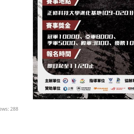
ews:
288