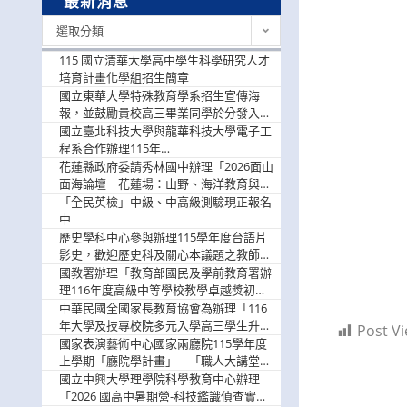
最新消息
最
選取分類
新
消
115 國立清華大學高中學生科學研究人才
息
培育計畫化學組招生簡章
國立東華大學特殊教育學系招生宣傳海
報，並鼓勵貴校高三畢業同學於分發入學
階段踴躍選填。
國立臺北科技大學與龍華科技大學電子工
程系合作辦理115年
「115.08.10~08.12「AI賦能應用於智慧半
花蓮縣政府委請秀林國中辦理「2026面山
導體研習營」，歡迎學生踴躍報名參加
面海論壇－花蓮場：山野、海洋教育與戶
外安全實務課程」，歡迎踴躍報名參加
「全民英檢」中級、中高級測驗現正報名
中
歷史學科中心參與辦理115學年度台語片
影史，歡迎歷史科及關心本議題之教師踴
躍報名參加
國教署辦理「教育部國民及學前教育署辦
理116年度高級中等學校教學卓越獎初選
實施計畫」，鼓勵教師踴躍報名
中華民國全國家長教育協會為辦理「116
年大學及技專校院多元入學高三學生升學
Post Vi
輔導家長說明會」
國家表演藝術中心國家兩廳院115學年度
上學期「廳院學計畫」—「職人大講堂」
及「一日體驗課程」，鼓勵踴躍報名參
國立中興大學理學院科學教育中心辦理
與。
「2026 國高中暑期營-科技鑑識偵查實戰