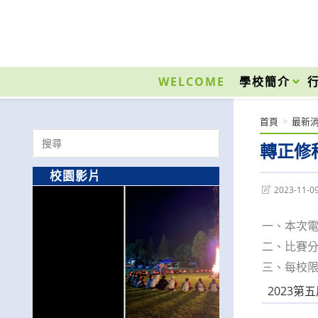
跳
轉
至
國立光復高級商工職業學校 National Kuangfu Commercial and Industrial Vocati
主
要
WELCOME
學校簡介
內
容
首頁
>
最新
Search
轉正修
for:
校園影片
Post
2023-11-0
last
modified:
一、本次電
二、比賽分
三、每校
2023第