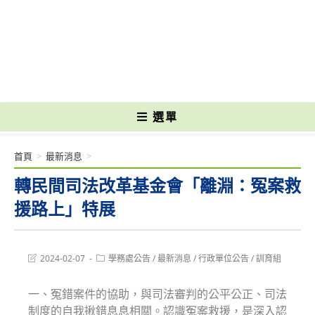
跳
轉
國立光復高級商工職業學校 National Kuangfu Commercial and Industrial
至
Vocational High School
主
要
內
容
選單
首頁
>
最新消息
>
轉民間司法改革基金會「離淵：冤案救
援路上」特展
Post
Post
2024-02-07
學務處公告
/
最新消息
/
行政單位公告
/
訓育組
last
category:
modified:
一、冤錯案件的協助，與司法審判的公平公正、司法
制度的自我揪錯息息相關。認識冤案救援，是深入認