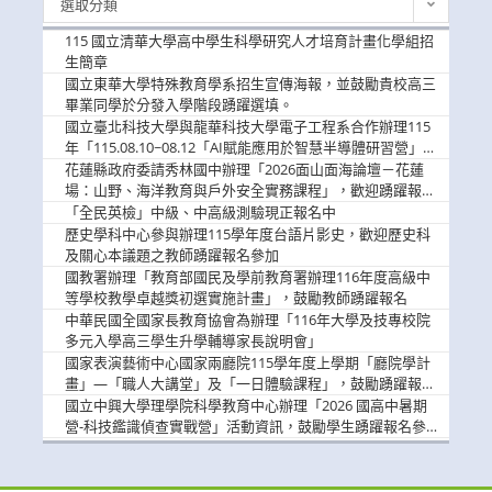
選取分類
新
消
115 國立清華大學高中學生科學研究人才培育計畫化學組招
息
生簡章
國立東華大學特殊教育學系招生宣傳海報，並鼓勵貴校高三
畢業同學於分發入學階段踴躍選填。
國立臺北科技大學與龍華科技大學電子工程系合作辦理115
年「115.08.10~08.12「AI賦能應用於智慧半導體研習營」，
歡迎學生踴躍報名參加
花蓮縣政府委請秀林國中辦理「2026面山面海論壇－花蓮
場：山野、海洋教育與戶外安全實務課程」，歡迎踴躍報名
參加
「全民英檢」中級、中高級測驗現正報名中
歷史學科中心參與辦理115學年度台語片影史，歡迎歷史科
及關心本議題之教師踴躍報名參加
國教署辦理「教育部國民及學前教育署辦理116年度高級中
等學校教學卓越獎初選實施計畫」，鼓勵教師踴躍報名
中華民國全國家長教育協會為辦理「116年大學及技專校院
多元入學高三學生升學輔導家長說明會」
國家表演藝術中心國家兩廳院115學年度上學期「廳院學計
畫」—「職人大講堂」及「一日體驗課程」，鼓勵踴躍報名
參與。
國立中興大學理學院科學教育中心辦理「2026 國高中暑期
營-科技鑑識偵查實戰營」活動資訊，鼓勵學生踴躍報名參
加。