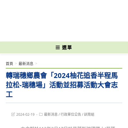
跳
轉
國立光復高級商工職業學校 National Kuangfu Commercial and Industrial
至
Vocational High School
主
要
內
容
選單
首頁
>
最新消息
>
轉瑞穗鄉農會「2024柚花追香半程馬
拉松-瑞穗場」活動並招募活動大會志
工
Post
Post
2024-02-19
最新消息
/
行政單位公告
/
訓育組
last
category:
modified: