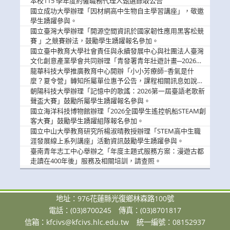
本校115 學年度約僱職務代理人甄選錄取公告
國立成功大學辦理「因材網高中生物自主學習講座」，敬邀
學生踴躍參與。
國立臺灣大學辦理「開源空間資訊於國家韌性應用黑客松競
賽 」之競賽辦法，鼓勵學生踴躍報名參加。
國立臺中教育大學社會責任與永續發展中心與社團法人臺灣
文化創意產業學會共同辦理「青發署青年壯遊計畫─2026臺
中舊城都市建築文化體驗」活動，敬邀學生踴躍報名參加，
龍華科技大學推廣教育中心開辦「小小芳療師~香氣是什
公告周知。
麼？夏令營」轉知所屬單位惠予公告，課程相關訊息如說
明。
朝陽科技大學辦理「記憶中的歌謠：2026第一屆臺語老歌新
聲盃大賽」鼓勵所屬學生踴躍報名參與。
國立海洋科技博物館辦理「2026全國學生遙控帆船STEAM創
客大賽」鼓勵學生踴躍組隊報名參加。
國立中山大學教育研究所楊淑晴教授辦理「STEM高中生職
涯發展線上系列講座」活動資訊鼓勵學生踴躍參與。
臺南青年志工中心舉辦之「年度主題式服務方案：漫遊古都
走讀在400年後」服務及相關培訓，請查照。
地址：976花蓮縣光復鄉林森路100號
電話：(03)8700245
傳真：(03)8701817
信箱：
kfcivs@kfcivs.hlc.edu.tw
統一編號：08152937