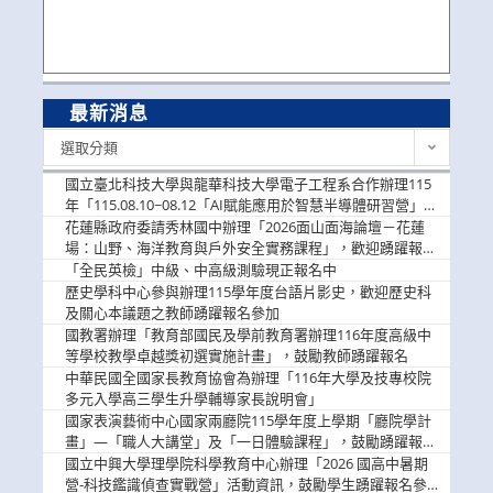
最新消息
最
選取分類
新
消
國立臺北科技大學與龍華科技大學電子工程系合作辦理115
息
年「115.08.10~08.12「AI賦能應用於智慧半導體研習營」，
歡迎學生踴躍報名參加
花蓮縣政府委請秀林國中辦理「2026面山面海論壇－花蓮
場：山野、海洋教育與戶外安全實務課程」，歡迎踴躍報名
參加
「全民英檢」中級、中高級測驗現正報名中
歷史學科中心參與辦理115學年度台語片影史，歡迎歷史科
及關心本議題之教師踴躍報名參加
國教署辦理「教育部國民及學前教育署辦理116年度高級中
等學校教學卓越獎初選實施計畫」，鼓勵教師踴躍報名
中華民國全國家長教育協會為辦理「116年大學及技專校院
多元入學高三學生升學輔導家長說明會」
國家表演藝術中心國家兩廳院115學年度上學期「廳院學計
畫」—「職人大講堂」及「一日體驗課程」，鼓勵踴躍報名
參與。
國立中興大學理學院科學教育中心辦理「2026 國高中暑期
營-科技鑑識偵查實戰營」活動資訊，鼓勵學生踴躍報名參