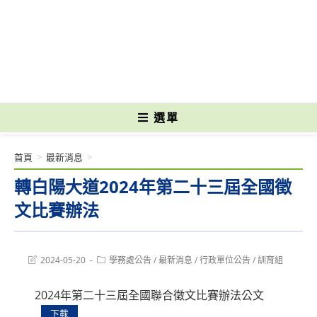
跳
轉
國立光復高級商工職業學校 National Kuangfu Commercial and Industrial
至
Vocational High School
主
要
內
容
選單
首頁
>
最新消息
>
轉白陽大道2024年第二十三屆全國徵
文比賽辦法
Post
Post
2024-05-20
學務處公告
/
最新消息
/
行政單位公告
/
訓育組
last
category:
modified:
2024年第二十三屆全國聯合徵文比賽辦法公文
下載