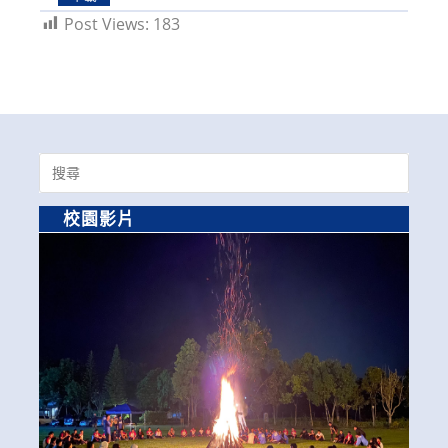
Post Views:
183
Search
for:
校園影片