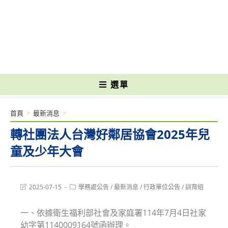
跳
轉
國立光復高級商工職業學校 National Kuangfu Commercial and Industrial
至
Vocational High School
主
要
內
容
選單
首頁
>
最新消息
>
轉社團法人台灣好鄰居協會2025年兒
童及少年大會
Post
Post
2025-07-15
學務處公告
/
最新消息
/
行政單位公告
/
訓育組
last
category:
modified:
一、依據衛生福利部社會及家庭署114年7月4日社家
幼字第1140009164號函辦理。