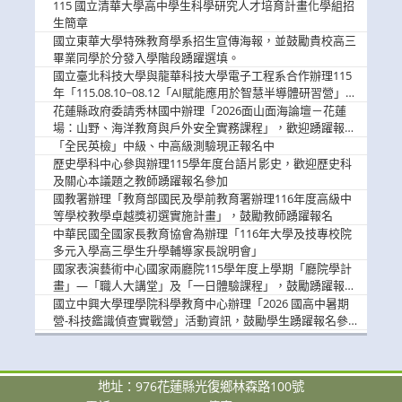
消
115 國立清華大學高中學生科學研究人才培育計畫化學組招
息
生簡章
國立東華大學特殊教育學系招生宣傳海報，並鼓勵貴校高三
畢業同學於分發入學階段踴躍選填。
國立臺北科技大學與龍華科技大學電子工程系合作辦理115
年「115.08.10~08.12「AI賦能應用於智慧半導體研習營」，
歡迎學生踴躍報名參加
花蓮縣政府委請秀林國中辦理「2026面山面海論壇－花蓮
場：山野、海洋教育與戶外安全實務課程」，歡迎踴躍報名
參加
「全民英檢」中級、中高級測驗現正報名中
歷史學科中心參與辦理115學年度台語片影史，歡迎歷史科
及關心本議題之教師踴躍報名參加
國教署辦理「教育部國民及學前教育署辦理116年度高級中
等學校教學卓越獎初選實施計畫」，鼓勵教師踴躍報名
中華民國全國家長教育協會為辦理「116年大學及技專校院
多元入學高三學生升學輔導家長說明會」
國家表演藝術中心國家兩廳院115學年度上學期「廳院學計
畫」—「職人大講堂」及「一日體驗課程」，鼓勵踴躍報名
參與。
國立中興大學理學院科學教育中心辦理「2026 國高中暑期
營-科技鑑識偵查實戰營」活動資訊，鼓勵學生踴躍報名參
加。
地址：976花蓮縣光復鄉林森路100號