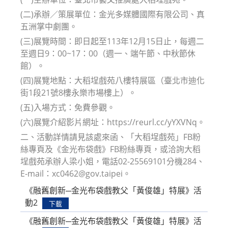
(二)承辦／策展單位：金光多媒體國際有限公司、真
五洲掌中劇團。
(三)展覽時間：即日起至113年12月15日止，每週二
至週日9：00~17：00（週一、端午節、中秋節休
館）。
(四)展覽地點：大稻埕戲苑八樓特展區（臺北市迪化
街1段21號8樓永樂市場樓上）。
(五)入場方式：免費參觀。
(六)展覽介紹影片網址：https://reurl.cc/yYXVNq。
二、活動詳情請見該處來函、「大稻埕戲苑」FB粉
絲專頁及《金光布袋戲》FB粉絲專頁，或洽詢大稻
埕戲苑承辦人梁小姐，電話02-25569101分機284、
E-mail：xc0462@gov.taipei。
《融舊創新─金光布袋戲教父「黃俊雄」特展》活
動2
下載
《融舊創新─金光布袋戲教父「黃俊雄」特展》活