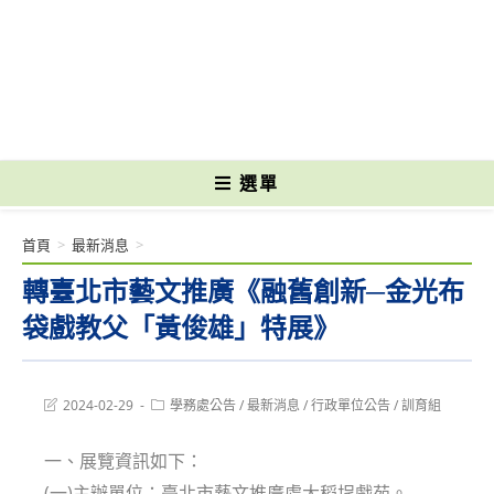
跳
轉
國立光復高級商工職業學校 National Kuangfu Commercial and Industrial
至
Vocational High School
主
要
內
容
選單
首頁
>
最新消息
>
轉臺北市藝文推廣《融舊創新─金光布
袋戲教父「黃俊雄」特展》
Post
Post
2024-02-29
學務處公告
/
最新消息
/
行政單位公告
/
訓育組
last
category:
modified:
一、展覽資訊如下：
(一)主辦單位：臺北市藝文推廣處大稻埕戲苑。