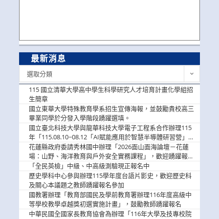
最新消息
最
選取分類
新
消
115 國立清華大學高中學生科學研究人才培育計畫化學組招
息
生簡章
國立東華大學特殊教育學系招生宣傳海報，並鼓勵貴校高三
畢業同學於分發入學階段踴躍選填。
國立臺北科技大學與龍華科技大學電子工程系合作辦理115
年「115.08.10~08.12「AI賦能應用於智慧半導體研習營」，
歡迎學生踴躍報名參加
花蓮縣政府委請秀林國中辦理「2026面山面海論壇－花蓮
場：山野、海洋教育與戶外安全實務課程」，歡迎踴躍報名
參加
「全民英檢」中級、中高級測驗現正報名中
歷史學科中心參與辦理115學年度台語片影史，歡迎歷史科
及關心本議題之教師踴躍報名參加
國教署辦理「教育部國民及學前教育署辦理116年度高級中
等學校教學卓越獎初選實施計畫」，鼓勵教師踴躍報名
中華民國全國家長教育協會為辦理「116年大學及技專校院