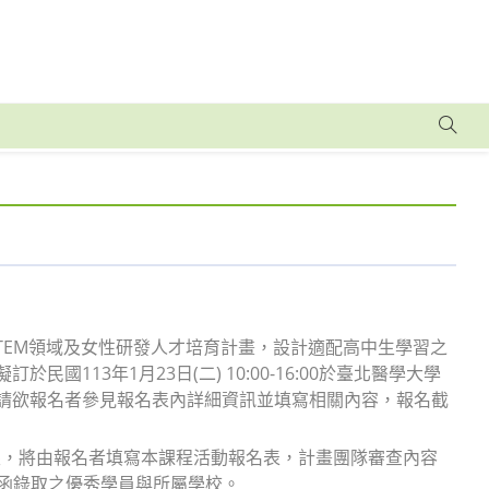
TEM領域及女性研發人才培育計畫，設計適配高中生學習之
訂於民國113年1月23日(二) 10:00-16:00於臺北醫學大學
8s32，請欲報名者參見報名表內詳細資訊並填寫相關內容，報名截
限，將由報名者填寫本課程活動報名表，計畫團隊審查內容
發函錄取之優秀學員與所屬學校。