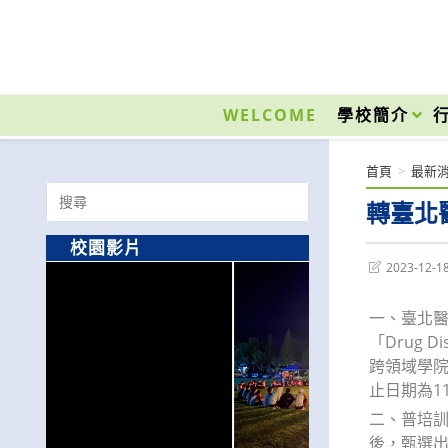
跳
轉
至
國立光復高級商工職業學校 National Kuangfu Commercial and Industrial Vocati
主
要
WELCOME
學校簡介
內
容
首頁
>
最新
Search
轉臺北
for:
校園影片
Post
2023-12-1
last
modified:
一、臺北醫
「Drug 
跨領域學院
止日期為11
二、普培
後，甄選出