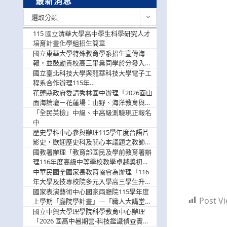
最新消息
最
選取分類
新
消
115 國立清華大學高中學生科學研究人才
息
培育計畫化學組招生簡章
國立東華大學特殊教育學系招生宣傳海
報，並鼓勵貴校高三畢業同學於分發入學
階段踴躍選填。
國立臺北科技大學與龍華科技大學電子工
程系合作辦理115年
「115.08.10~08.12「AI賦能應用於智慧半
花蓮縣政府委請秀林國中辦理「2026面山
導體研習營」，歡迎學生踴躍報名參加
面海論壇－花蓮場：山野、海洋教育與戶
外安全實務課程」，歡迎踴躍報名參加
「全民英檢」中級、中高級測驗現正報名
中
歷史學科中心參與辦理115學年度台語片
影史，歡迎歷史科及關心本議題之教師踴
躍報名參加
國教署辦理「教育部國民及學前教育署辦
理116年度高級中等學校教學卓越獎初選
實施計畫」，鼓勵教師踴躍報名
中華民國全國家長教育協會為辦理「116
年大學及技專校院多元入學高三學生升學
輔導家長說明會」
國家表演藝術中心國家兩廳院115學年度
Post Vi
上學期「廳院學計畫」—「職人大講堂」
及「一日體驗課程」，鼓勵踴躍報名參
國立中興大學理學院科學教育中心辦理
與。
「2026 國高中暑期營-科技鑑識偵查實戰