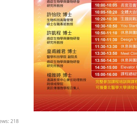
ews:
218