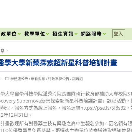
onal High School
行政單位
教學單位
招生資訊
網路服務
登入
消息
>
醫學大學新藥探索超新星科普培訓計畫
Post
8
學務處公告
/
最新消息
/
行政單位公告
/
訓育組
category:
學大學醫學科技學院潘秀玲院長團隊執行教育部補助大專校院S
Discovery Supernova新藥探索超新星科普培訓計畫」課程活動，擬
辦理，報名方式為線上報名，報名連結https://pse.is/5f
2年12月31日。
訓計畫歡迎所有對醫藥生技有興趣之高中生報名參加。因名額有
100位優秀學員免費參與。甄選後主辦單位將寄送錄取通知並