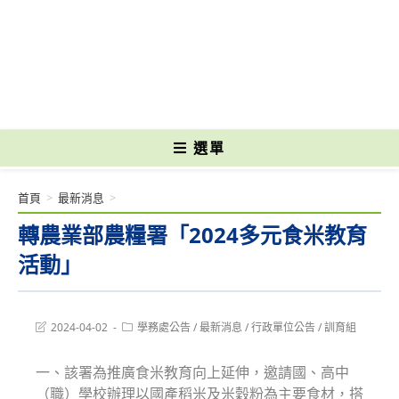
跳
轉
國立光復高級商工職業學校 National Kuangfu Commercial and Industrial
至
Vocational High School
主
要
內
容
選單
首頁
>
最新消息
>
轉農業部農糧署「2024多元食米教育
活動」
Post
Post
2024-04-02
學務處公告
/
最新消息
/
行政單位公告
/
訓育組
last
category:
modified:
一、該署為推廣食米教育向上延伸，邀請國、高中
（職）學校辦理以國產稻米及米穀粉為主要食材，搭