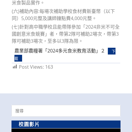
米食製品實作。
(六)補助內容:每場次補助學校食材費新臺幣（以下
同）5,000元整及講師鐘點費4,000元整。
(七)針對高中職學校且能帶隊參加「2024非米不可全
國創意米食競賽」者，帶第2隊可補助2場次，帶第3
隊可補助3場次，至多以3隊為限。
農業部農糧署「2024多元食米教育活動」２
下
載
Post Views:
163
Search
for:
校園影片