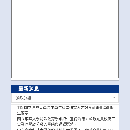
最新消息
最
選取分類
新
消
115 國立清華大學高中學生科學研究人才培育計畫化學組招
息
生簡章
國立東華大學特殊教育學系招生宣傳海報，並鼓勵貴校高三
畢業同學於分發入學階段踴躍選填。
國立臺北科技大學與龍華科技大學電子工程系合作辦理115