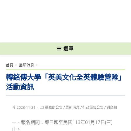
跳
轉
國立光復高級商工職業學校 National Kuangfu Commercial and Industrial
至
Vocational High School
主
要
內
容
選單
首頁
>
最新消息
>
轉銘傳大學「英美文化全英體驗營隊」
活動資訊
Post
Post
2023-11-21
學務處公告
/
最新消息
/
行政單位公告
/
訓育組
last
category:
modified:
一、報名期間：即日起至民國113年01月17日(三)
止。