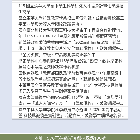
消
115 國立清華大學高中學生科學研究人才培育計畫化學組招
息
生簡章
國立東華大學特殊教育學系招生宣傳海報，並鼓勵貴校高三
畢業同學於分發入學階段踴躍選填。
國立臺北科技大學與龍華科技大學電子工程系合作辦理115
年「115.08.10~08.12「AI賦能應用於智慧半導體研習營」，
歡迎學生踴躍報名參加
花蓮縣政府委請秀林國中辦理「2026面山面海論壇－花蓮
場：山野、海洋教育與戶外安全實務課程」，歡迎踴躍報名
參加
「全民英檢」中級、中高級測驗現正報名中
歷史學科中心參與辦理115學年度台語片影史，歡迎歷史科
及關心本議題之教師踴躍報名參加
國教署辦理「教育部國民及學前教育署辦理116年度高級中
等學校教學卓越獎初選實施計畫」，鼓勵教師踴躍報名
中華民國全國家長教育協會為辦理「116年大學及技專校院
多元入學高三學生升學輔導家長說明會」
國家表演藝術中心國家兩廳院115學年度上學期「廳院學計
畫」—「職人大講堂」及「一日體驗課程」，鼓勵踴躍報名
參與。
國立中興大學理學院科學教育中心辦理「2026 國高中暑期
營-科技鑑識偵查實戰營」活動資訊，鼓勵學生踴躍報名參
加。
地址：976花蓮縣光復鄉林森路100號