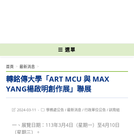
跳
轉
國立光復高級商工職業學校 National Kuangfu Commercial and Industrial
至
Vocational High School
主
要
內
容
選單
首頁
>
最新消息
>
轉銘傳大學「ART MCU 與 MAX
YANG楊啟明創作展」聯展
Post
Post
2024-03-11
學務處公告
/
最新消息
/
行政單位公告
/
訓育組
last
category:
modified:
一、展覽日期：113年3月4日（星期一）至4月10日
（星期三）。