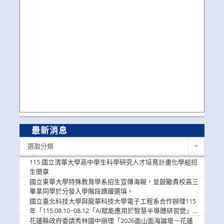
最新消息
最
選取分類
新
消
115 國立清華大學高中學生科學研究人才培育計畫化學組招
息
生簡章
國立東華大學特殊教育學系招生宣傳海報，並鼓勵貴校高三
畢業同學於分發入學階段踴躍選填。
國立臺北科技大學與龍華科技大學電子工程系合作辦理115
年「115.08.10~08.12「AI賦能應用於智慧半導體研習營」，
歡迎學生踴躍報名參加
花蓮縣政府委請秀林國中辦理「2026面山面海論壇－花蓮