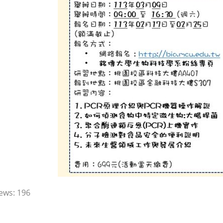
ews:
196