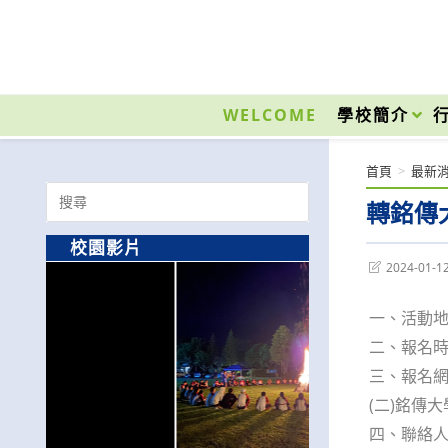
跳
轉
至
國立光復高級商工職業學校 National Kuangfu Commercial and Industrial Vocati
主
要
WELCOME
學校簡介
內
容
首頁
>
最新
Search
轉銘傳
for:
校園影片
Post
2024-01-1
last
modified:
一、活動
二、報名時
三、報名網址：
(二)銘傳大學
四、聯絡人：