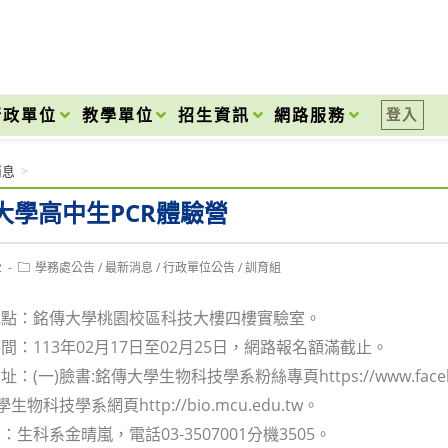
onal High School
行政單位
教學單位
招生資訊
網路服務
登入
消息
>
大學高中生PCR體驗營
Post
2
學務處公告
/
最新消息
/
行政單位公告
/
訓育組
category:
地點：銘傳大學桃園校區科技大樓四樓實驗室。
間：113年02月17日至02月25日，網路報名額滿截止。
(一)臉書:銘傳大學生物科技學系粉絲專頁https://www.faceboo
生物科技學系網頁http://bio.mcu.edu.tw。
生科系金晴嵐，電話03-3507001分機3505。