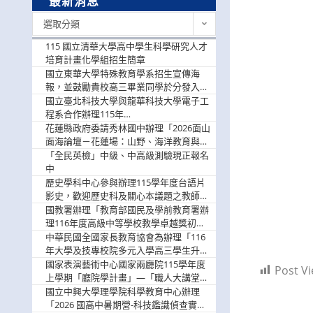
最新消息
最
選取分類
新
消
115 國立清華大學高中學生科學研究人才
息
培育計畫化學組招生簡章
國立東華大學特殊教育學系招生宣傳海
報，並鼓勵貴校高三畢業同學於分發入學
階段踴躍選填。
國立臺北科技大學與龍華科技大學電子工
程系合作辦理115年
「115.08.10~08.12「AI賦能應用於智慧半
花蓮縣政府委請秀林國中辦理「2026面山
導體研習營」，歡迎學生踴躍報名參加
面海論壇－花蓮場：山野、海洋教育與戶
外安全實務課程」，歡迎踴躍報名參加
「全民英檢」中級、中高級測驗現正報名
中
歷史學科中心參與辦理115學年度台語片
影史，歡迎歷史科及關心本議題之教師踴
躍報名參加
國教署辦理「教育部國民及學前教育署辦
理116年度高級中等學校教學卓越獎初選
實施計畫」，鼓勵教師踴躍報名
中華民國全國家長教育協會為辦理「116
年大學及技專校院多元入學高三學生升學
輔導家長說明會」
國家表演藝術中心國家兩廳院115學年度
Post Vi
上學期「廳院學計畫」—「職人大講堂」
及「一日體驗課程」，鼓勵踴躍報名參
國立中興大學理學院科學教育中心辦理
與。
「2026 國高中暑期營-科技鑑識偵查實戰