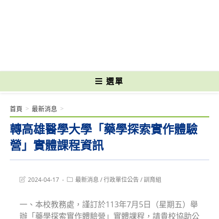
跳
轉
國立光復高級商工職業學校 National Kuangfu Commercial and Industrial
至
Vocational High School
主
要
內
容
選單
首頁
>
最新消息
>
轉高雄醫學大學「藥學探索實作體驗
營」實體課程資訊
Post
Post
2024-04-17
最新消息
/
行政單位公告
/
訓育組
last
category:
modified:
一、本校教務處，謹訂於113年7月5日（星期五）舉
辦「藥學探索實作體驗營」實體課程，請貴校協助公