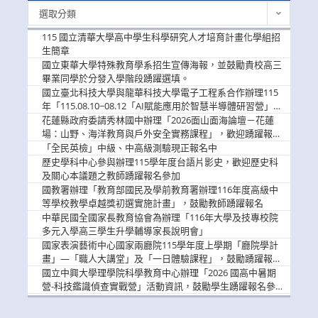
最
選取分類
新
消
115 國立清華大學高中學生科學研究人才培育計畫化學組招
息
生簡章
國立東華大學特殊教育學系招生宣傳海報，並鼓勵貴校高三
畢業同學於分發入學階段踴躍選填。
國立臺北科技大學與龍華科技大學電子工程系合作辦理115
年「115.08.10~08.12「AI賦能應用於智慧半導體研習營」，
歡迎學生踴躍報名參加
花蓮縣政府委請秀林國中辦理「2026面山面海論壇－花蓮
場：山野、海洋教育與戶外安全實務課程」，歡迎踴躍報名
參加
「全民英檢」中級、中高級測驗現正報名中
歷史學科中心參與辦理115學年度台語片影史，歡迎歷史科
及關心本議題之教師踴躍報名參加
國教署辦理「教育部國民及學前教育署辦理116年度高級中
等學校教學卓越獎初選實施計畫」，鼓勵教師踴躍報名
中華民國全國家長教育協會為辦理「116年大學及技專校院
多元入學高三學生升學輔導家長說明會」
國家表演藝術中心國家兩廳院115學年度上學期「廳院學計
畫」—「職人大講堂」及「一日體驗課程」，鼓勵踴躍報名
參與。
國立中興大學理學院科學教育中心辦理「2026 國高中暑期
營-科技鑑識偵查實戰營」活動資訊，鼓勵學生踴躍報名參
加。