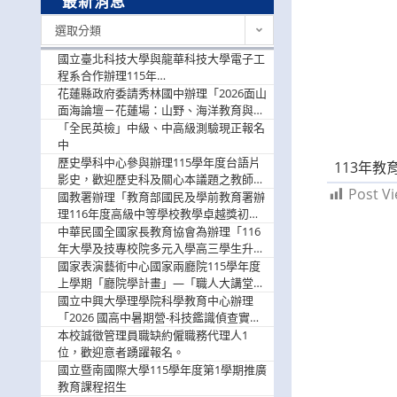
最新消息
最
選取分類
新
消
國立臺北科技大學與龍華科技大學電子工
息
程系合作辦理115年
「115.08.10~08.12「AI賦能應用於智慧半
花蓮縣政府委請秀林國中辦理「2026面山
導體研習營」，歡迎學生踴躍報名參加
面海論壇－花蓮場：山野、海洋教育與戶
外安全實務課程」，歡迎踴躍報名參加
「全民英檢」中級、中高級測驗現正報名
中
歷史學科中心參與辦理115學年度台語片
113年
影史，歡迎歷史科及關心本議題之教師踴
Post Vi
躍報名參加
國教署辦理「教育部國民及學前教育署辦
理116年度高級中等學校教學卓越獎初選
實施計畫」，鼓勵教師踴躍報名
中華民國全國家長教育協會為辦理「116
年大學及技專校院多元入學高三學生升學
輔導家長說明會」
國家表演藝術中心國家兩廳院115學年度
上學期「廳院學計畫」—「職人大講堂」
及「一日體驗課程」，鼓勵踴躍報名參
國立中興大學理學院科學教育中心辦理
與。
「2026 國高中暑期營-科技鑑識偵查實戰
營」活動資訊，鼓勵學生踴躍報名參加。
本校誠徵管理員職缺約僱職務代理人1
位，歡迎意者踴躍報名。
國立暨南國際大學115學年度第1學期推廣
教育課程招生