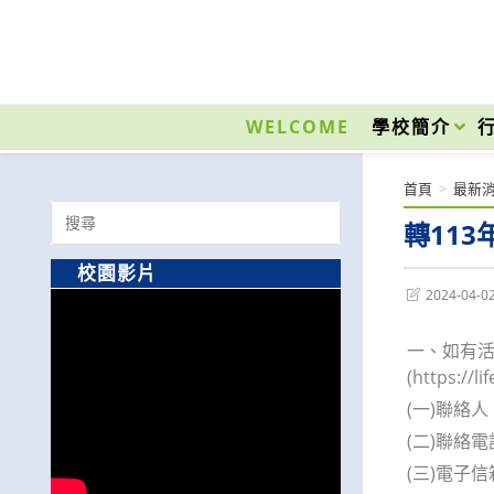
跳
轉
至
國立光復高級商工職業學校 National Kuangfu Commercial and Industrial Vocati
主
要
WELCOME
學校簡介
內
容
首頁
>
最新
Search
轉11
for:
校園影片
Post
2024-04-0
last
modified:
一、如有活動
(https:
(一)聯絡
(二)聯絡電話
(三)電子信箱：