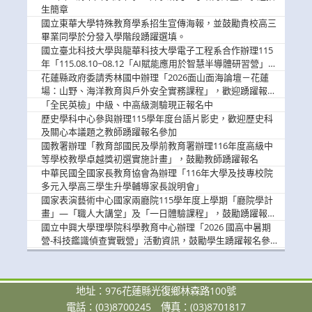
息
生簡章
國立東華大學特殊教育學系招生宣傳海報，並鼓勵貴校高三
畢業同學於分發入學階段踴躍選填。
國立臺北科技大學與龍華科技大學電子工程系合作辦理115
年「115.08.10~08.12「AI賦能應用於智慧半導體研習營」，
歡迎學生踴躍報名參加
花蓮縣政府委請秀林國中辦理「2026面山面海論壇－花蓮
場：山野、海洋教育與戶外安全實務課程」，歡迎踴躍報名
參加
「全民英檢」中級、中高級測驗現正報名中
歷史學科中心參與辦理115學年度台語片影史，歡迎歷史科
及關心本議題之教師踴躍報名參加
國教署辦理「教育部國民及學前教育署辦理116年度高級中
等學校教學卓越獎初選實施計畫」，鼓勵教師踴躍報名
中華民國全國家長教育協會為辦理「116年大學及技專校院
多元入學高三學生升學輔導家長說明會」
國家表演藝術中心國家兩廳院115學年度上學期「廳院學計
畫」—「職人大講堂」及「一日體驗課程」，鼓勵踴躍報名
參與。
國立中興大學理學院科學教育中心辦理「2026 國高中暑期
營-科技鑑識偵查實戰營」活動資訊，鼓勵學生踴躍報名參
加。
地址：976花蓮縣光復鄉林森路100號
電話：(03)8700245
傳真：(03)8701817