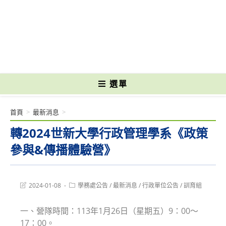
跳
轉
國立光復高級商工職業學校 National Kuangfu Commercial and Industrial
至
Vocational High School
主
要
內
容
選單
首頁
>
最新消息
>
轉2024世新大學行政管理學系《政策
參與&傳播體驗營》
Post
Post
2024-01-08
學務處公告
/
最新消息
/
行政單位公告
/
訓育組
last
category:
modified:
一、營隊時間：113年1月26日（星期五）9：00～
17：00。