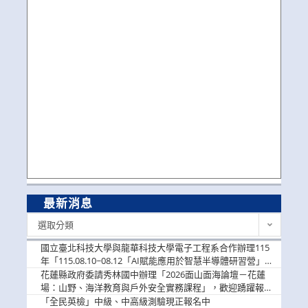
最新消息
最
選取分類
新
消
國立臺北科技大學與龍華科技大學電子工程系合作辦理115
息
年「115.08.10~08.12「AI賦能應用於智慧半導體研習營」，
歡迎學生踴躍報名參加
花蓮縣政府委請秀林國中辦理「2026面山面海論壇－花蓮
場：山野、海洋教育與戶外安全實務課程」，歡迎踴躍報名
參加
「全民英檢」中級、中高級測驗現正報名中