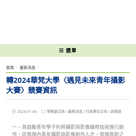
跳
轉
國立光復高級商工職業學校 National Kuangfu Commercial and Industrial
至
Vocational High School
主
要
內
容
選單
首頁
>
最新消息
>
轉2024華梵大學〈遇見未來青年攝影
大賽〉競賽資訊
Post
Post
2024-01-04
學務處公告
/
最新消息
/
行政單位公告
/
訓育組
last
category:
modified:
一、為鼓勵青年學子利用攝影與影像編修技術進行創
作，培育國內青年攝影與影像創作人才，發揚原創之