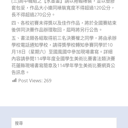
(三)高中職組之【水墨畫】請以捲軸裱裝，並以塑膠
套包妥，作品大小連同裱裝寬度不得超過120公分，
長不得超過270公分。
四、各校初賽未得獎以及佳作作品，將於全國賽結束
後併同決賽作品辦理取回，屆時將另行公告。
五、書法類各組取得前三名決賽權之同學，將由承辦
學校電話通知學校，請得獎學校轉知參賽同學於10
月18日（星期六）至國風國中參加現場書寫。詳細
內容請參閱114學年度全國學生美術比賽書法類決賽
花蓮縣現場書寫簡章及114學年學生美術比賽網頁公
告訊息。
Post Views:
269
Search
for: