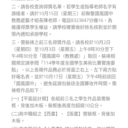
二、請各校查詢得獎名單，若學生或指導老師名字有
誤植者，請於10月15日（星期三）前聯繫國風國中
教務處藝才組長陳老師，電話8323847分機16，為
維護得獎學生權益，請學校確實做好姓名核對並於期
限內通知承辦學校。
三、需裝裱之前三名得獎作品，請各校於10月2日
（星期四）至10月3日（星期五）上午8時30分至下
午4時30分至「國風國中（教務處）」取回，裝裱相
關規定請參閱「114學年度全國學生美術比賽實施要
點」，以上各類作品務必於背面之右上、左下兩方貼
好報名表，並於10月17日（星期五）下午4時前送回
「國風國中」，避免延誤包裝送全國賽收件時間。需
裱框作品如下：
(一)【平面設計類】各組前三名之學生作品皆需裝
框，背後加木板，裝框後高度勿超過10公分。
(二)高中職組之【西畫】、【版畫】需裝框，背後加
木板。