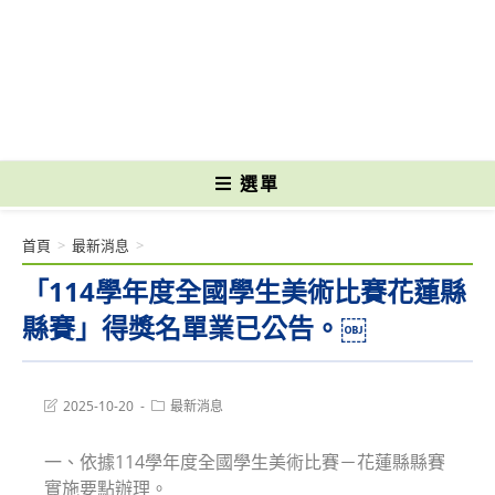
跳
轉
國立光復高級商工職業學校 National Kuangfu Commercial and Industrial
至
Vocational High School
主
要
內
容
選單
首頁
>
最新消息
>
「114學年度全國學生美術比賽花蓮縣
縣賽」得獎名單業已公告。￼
Post
Post
2025-10-20
最新消息
last
category:
modified:
一、依據114學年度全國學生美術比賽－花蓮縣縣賽
實施要點辦理。