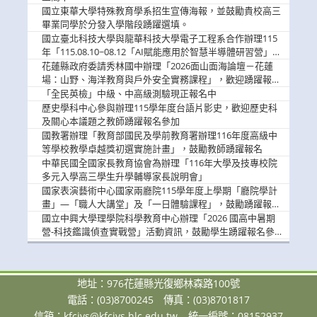
國立東華大學特殊教育學系招生宣傳海報，並鼓勵貴校高三
畢業同學於分發入學階段踴躍選填。
國立臺北科技大學與龍華科技大學電子工程系合作辦理115
年「115.08.10~08.12「AI賦能應用於智慧半導體研習營」，
歡迎學生踴躍報名參加
花蓮縣政府委請秀林國中辦理「2026面山面海論壇－花蓮
場：山野、海洋教育與戶外安全實務課程」，歡迎踴躍報名
參加
「全民英檢」中級、中高級測驗現正報名中
歷史學科中心參與辦理115學年度台語片影史，歡迎歷史科
及關心本議題之教師踴躍報名參加
國教署辦理「教育部國民及學前教育署辦理116年度高級中
等學校教學卓越獎初選實施計畫」，鼓勵教師踴躍報名
中華民國全國家長教育協會為辦理「116年大學及技專校院
多元入學高三學生升學輔導家長說明會」
國家表演藝術中心國家兩廳院115學年度上學期「廳院學計
畫」—「職人大講堂」及「一日體驗課程」，鼓勵踴躍報名
參與。
國立中興大學理學院科學教育中心辦理「2026 國高中暑期
營-科技鑑識偵查實戰營」活動資訊，鼓勵學生踴躍報名參
加。
地址：976花蓮縣光復鄉林森路100號
電話：(03)8700245
傳真：(03)8701817
信箱：
kfcivs@kfcivs.hlc.edu.tw
統一編號：08152937