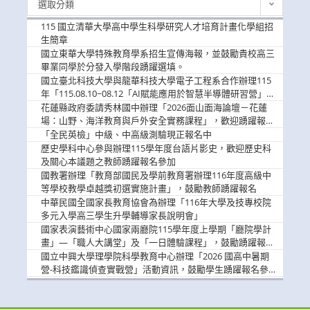
選取分類
新
消
115 國立清華大學高中學生科學研究人才培育計畫化學組招
息
生簡章
國立東華大學特殊教育學系招生宣傳海報，並鼓勵貴校高三
畢業同學於分發入學階段踴躍選填。
國立臺北科技大學與龍華科技大學電子工程系合作辦理115
年「115.08.10~08.12「AI賦能應用於智慧半導體研習營」，
歡迎學生踴躍報名參加
花蓮縣政府委請秀林國中辦理「2026面山面海論壇－花蓮
場：山野、海洋教育與戶外安全實務課程」，歡迎踴躍報名
參加
「全民英檢」中級、中高級測驗現正報名中
歷史學科中心參與辦理115學年度台語片影史，歡迎歷史科
及關心本議題之教師踴躍報名參加
國教署辦理「教育部國民及學前教育署辦理116年度高級中
等學校教學卓越獎初選實施計畫」，鼓勵教師踴躍報名
中華民國全國家長教育協會為辦理「116年大學及技專校院
多元入學高三學生升學輔導家長說明會」
國家表演藝術中心國家兩廳院115學年度上學期「廳院學計
畫」—「職人大講堂」及「一日體驗課程」，鼓勵踴躍報名
參與。
國立中興大學理學院科學教育中心辦理「2026 國高中暑期
營-科技鑑識偵查實戰營」活動資訊，鼓勵學生踴躍報名參
加。