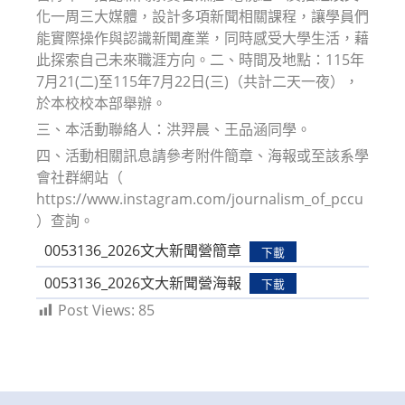
化一周三大媒體，設計多項新聞相關課程，讓學員們
能實際操作與認識新聞產業，同時感受大學生活，藉
此探索自己未來職涯方向。二、時間及地點：115年
7月21(二)至115年7月22日(三)（共計二天一夜），
於本校校本部舉辦。
三、本活動聯絡人：洪羿晨、王品涵同學。
四、活動相關訊息請參考附件簡章、海報或至該系學
會社群網站（
https://www.instagram.com/journalism_of_pccu
）查詢。
0053136_2026文大新聞營簡章
下載
0053136_2026文大新聞營海報
下載
Post Views:
85