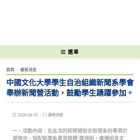
跳
轉
國立光復高級商工職業學校 National Kuangfu Commercial and Industrial
至
Vocational High School
主
要
內
容
選單
首頁
>
最新消息
>
中國文化大學學生自治組織新聞系學會
舉辦新聞營活動，鼓勵學生踴躍參加。
Post
Post
2026-06-16
最新消息
last
category:
modified:
一、活動內容：在此次的新聞營結合新聞系的專業於
營隊中，搭配新聞系實習媒體-電視組、廣播組及文