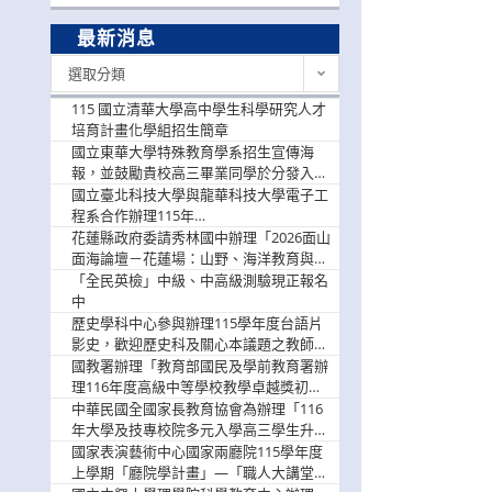
最新消息
最
選取分類
新
消
115 國立清華大學高中學生科學研究人才
息
培育計畫化學組招生簡章
國立東華大學特殊教育學系招生宣傳海
報，並鼓勵貴校高三畢業同學於分發入學
階段踴躍選填。
國立臺北科技大學與龍華科技大學電子工
程系合作辦理115年
「115.08.10~08.12「AI賦能應用於智慧半
花蓮縣政府委請秀林國中辦理「2026面山
導體研習營」，歡迎學生踴躍報名參加
面海論壇－花蓮場：山野、海洋教育與戶
外安全實務課程」，歡迎踴躍報名參加
「全民英檢」中級、中高級測驗現正報名
中
歷史學科中心參與辦理115學年度台語片
影史，歡迎歷史科及關心本議題之教師踴
躍報名參加
國教署辦理「教育部國民及學前教育署辦
理116年度高級中等學校教學卓越獎初選
實施計畫」，鼓勵教師踴躍報名
中華民國全國家長教育協會為辦理「116
年大學及技專校院多元入學高三學生升學
輔導家長說明會」
國家表演藝術中心國家兩廳院115學年度
上學期「廳院學計畫」—「職人大講堂」