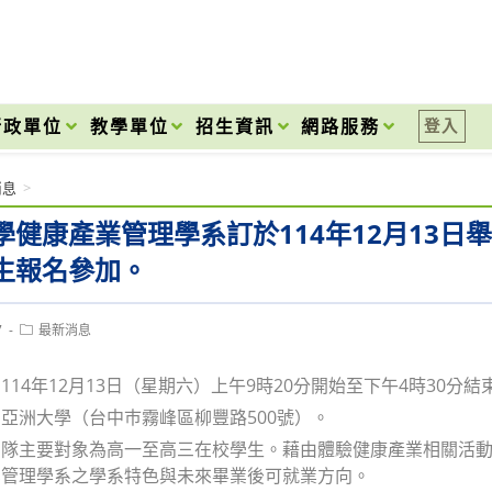
onal High School
行政單位
教學單位
招生資訊
網路服務
登入
消息
>
學健康產業管理學系訂於114年12月13日
生報名參加。
Post
7
最新消息
category:
114年12月13日（星期六）上午9時20分開始至下午4時30分結
亞洲大學（台中巿霧峰區柳豐路500號）。
營隊主要對象為高一至高三在校學生。藉由體驗健康產業相關活
業管理學系之學系特色與未來畢業後可就業方向。