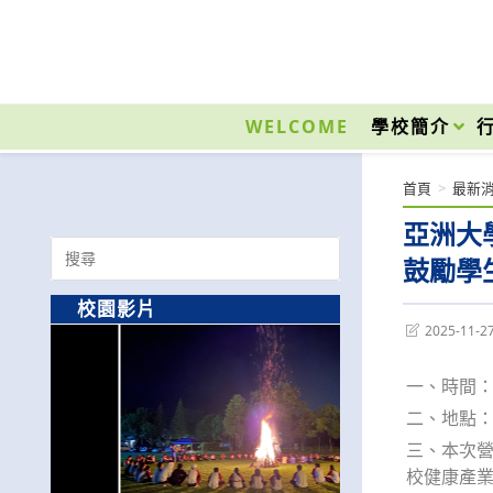
跳
轉
至
國立光復高級商工職業學校 National Kuangfu Commercial and Industrial Vocati
主
要
WELCOME
學校簡介
內
容
首頁
>
最新
亞洲大
Search
鼓勵學
for:
校園影片
Post
2025-11-2
last
modified:
一、時間：
二、地點：
三、本次
校健康產