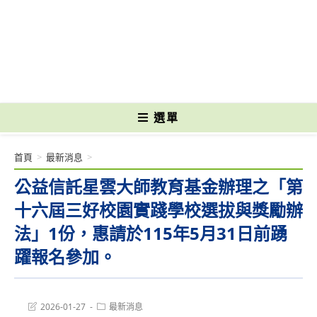
跳
轉
國立光復高級商工職業學校 National Kuangfu Commercial and Industrial
至
Vocational High School
主
要
內
容
選單
首頁
>
最新消息
>
公益信託星雲大師教育基金辦理之「第
十六屆三好校園實踐學校選拔與獎勵辦
法」1份，惠請於115年5月31日前踴
躍報名參加。
Post
Post
2026-01-27
最新消息
last
category: