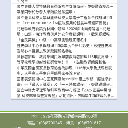
生簡章
國立東華大學特殊教育學系招生宣傳海報，並鼓勵貴校高三
畢業同學於分發入學階段踴躍選填。
國立臺北科技大學與龍華科技大學電子工程系合作辦理115
年「115.08.10~08.12「AI賦能應用於智慧半導體研習營」，
歡迎學生踴躍報名參加
花蓮縣政府委請秀林國中辦理「2026面山面海論壇－花蓮
場：山野、海洋教育與戶外安全實務課程」，歡迎踴躍報名
參加
「全民英檢」中級、中高級測驗現正報名中
歷史學科中心參與辦理115學年度台語片影史，歡迎歷史科
及關心本議題之教師踴躍報名參加
國教署辦理「教育部國民及學前教育署辦理116年度高級中
等學校教學卓越獎初選實施計畫」，鼓勵教師踴躍報名
中華民國全國家長教育協會為辦理「116年大學及技專校院
多元入學高三學生升學輔導家長說明會」
國家表演藝術中心國家兩廳院115學年度上學期「廳院學計
畫」—「職人大講堂」及「一日體驗課程」，鼓勵踴躍報名
參與。
國立中興大學理學院科學教育中心辦理「2026 國高中暑期
營-科技鑑識偵查實戰營」活動資訊，鼓勵學生踴躍報名參
加。
地址：976花蓮縣光復鄉林森路100號
電話：(03)8700245
傳真：(03)8701817