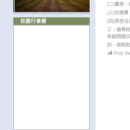
(二)費用
(三)交通
(四)其他
校園行事曆
三、請貴校轉
有疑問請以電
四、檢附駐
Post Vi