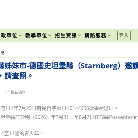
onal High School
行政單位
教學單位
招生資訊
網路服務
登入
消息
>
縣姊妹市-德國史坦堡縣（Starnberg）
，請查照。
Post
1
最新消息
category:
114年7月23日府民自字第1140144956號書函辦理。
坦堡縣訂於明（2026）年7月31日至8月7日在該縣Possen
14至17歲的青少年。