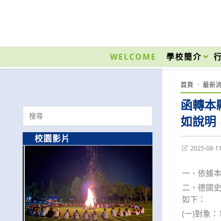
跳
轉
至
國立光復高級商工職業學校 National Kuangfu Commercial and Industrial Vocati
主
要
WELCOME
學校簡介
內
容
首頁
>
最新
函轉本
Search
如說明
for:
校園影片
Post
2025-08-1
last
modified:
一、依據本府
二、德國史
如下：
(一)對象：