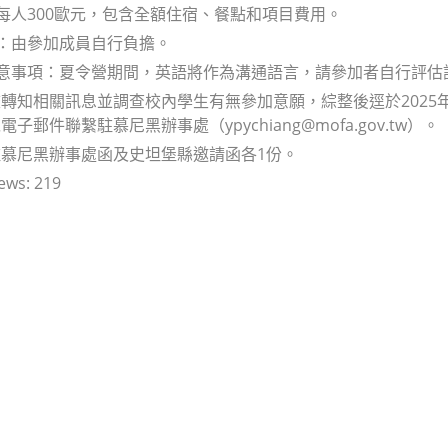
：每人300歐元，包含全額住宿、餐點和項目費用。
費：由參加成員自行負擔。
注意事項：夏令營期間，英語將作為溝通語言，請參加者自行評估
知相關訊息並調查校內學生有無參加意願，綜整後逕於2025年11月1日
子郵件聯繫駐慕尼黑辦事處（ypychiang@mofa.gov.tw）。
慕尼黑辦事處函及史坦堡縣邀請函各1份。
ews:
219