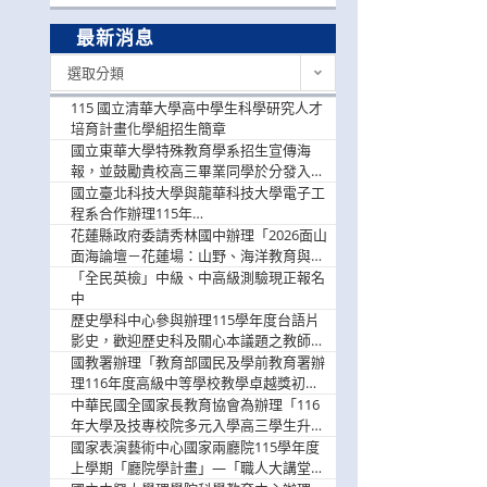
最新消息
最
選取分類
新
消
115 國立清華大學高中學生科學研究人才
息
培育計畫化學組招生簡章
國立東華大學特殊教育學系招生宣傳海
報，並鼓勵貴校高三畢業同學於分發入學
階段踴躍選填。
國立臺北科技大學與龍華科技大學電子工
程系合作辦理115年
「115.08.10~08.12「AI賦能應用於智慧半
花蓮縣政府委請秀林國中辦理「2026面山
導體研習營」，歡迎學生踴躍報名參加
面海論壇－花蓮場：山野、海洋教育與戶
外安全實務課程」，歡迎踴躍報名參加
「全民英檢」中級、中高級測驗現正報名
中
歷史學科中心參與辦理115學年度台語片
影史，歡迎歷史科及關心本議題之教師踴
躍報名參加
國教署辦理「教育部國民及學前教育署辦
理116年度高級中等學校教學卓越獎初選
實施計畫」，鼓勵教師踴躍報名
中華民國全國家長教育協會為辦理「116
年大學及技專校院多元入學高三學生升學
輔導家長說明會」
國家表演藝術中心國家兩廳院115學年度
上學期「廳院學計畫」—「職人大講堂」