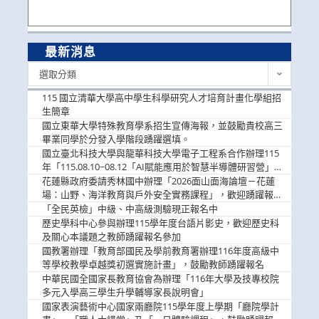
最新消息
最
選取分類
新
消
115 國立清華大學高中學生科學研究人才培育計畫化學組招
息
生簡章
國立東華大學特殊教育學系招生宣傳海報，並鼓勵貴校高三
畢業同學於分發入學階段踴躍選填。
國立臺北科技大學與龍華科技大學電子工程系合作辦理115
年「115.08.10~08.12「AI賦能應用於智慧半導體研習營」，
歡迎學生踴躍報名參加
花蓮縣政府委請秀林國中辦理「2026面山面海論壇－花蓮
場：山野、海洋教育與戶外安全實務課程」，歡迎踴躍報名
參加
「全民英檢」中級、中高級測驗現正報名中
歷史學科中心參與辦理115學年度台語片影史，歡迎歷史科
及關心本議題之教師踴躍報名參加
國教署辦理「教育部國民及學前教育署辦理116年度高級中
等學校教學卓越獎初選實施計畫」，鼓勵教師踴躍報名
中華民國全國家長教育協會為辦理「116年大學及技專校院
多元入學高三學生升學輔導家長說明會」
國家表演藝術中心國家兩廳院115學年度上學期「廳院學計