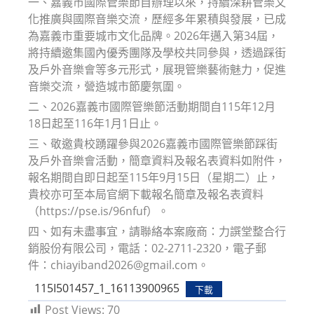
一、嘉義市國際管樂節自辦理以來，持續深耕管樂文
化推廣與國際音樂交流，歷經多年累積與發展，已成
為嘉義市重要城市文化品牌。2026年邁入第34屆，
將持續邀集國內優秀團隊及學校共同參與，透過踩街
及戶外音樂會等多元形式，展現管樂藝術魅力，促進
音樂交流，營造城市節慶氛圍。
二、2026嘉義市國際管樂節活動期間自115年12月
18日起至116年1月1日止。
三、敬邀貴校踴躍參與2026嘉義市國際管樂節踩街
及戶外音樂會活動，簡章資料及報名表資料如附件，
報名期間自即日起至115年9月15日（星期二）止，
貴校亦可至本局官網下載報名簡章及報名表資料
（https://pse.is/96nfuf）。
四、如有未盡事宜，請聯絡本案廠商：力譔堂整合行
銷股份有限公司，電話：02-2711-2320，電子郵
件：chiayiband2026@gmail.com。
115I501457_1_16113900965
下載
Post Views:
70