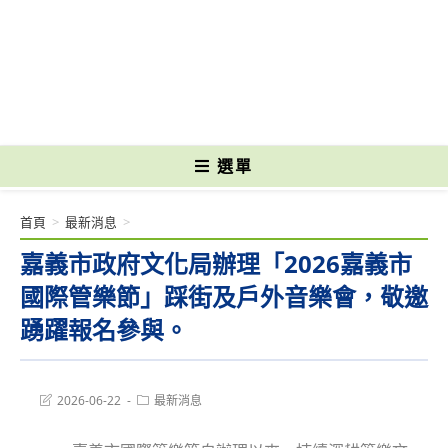
跳
轉
國立光復高級商工職業學校 National Kuangfu Commercial and Industrial
至
Vocational High School
主
要
內
容
選單
首頁
>
最新消息
>
嘉義市政府文化局辦理「2026嘉義市
國際管樂節」踩街及戶外音樂會，敬邀
踴躍報名參與。
Post
Post
2026-06-22
最新消息
last
category:
modified: