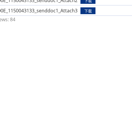
0E_1150043133_senddoc1_Attach2
下載
0E_1150043133_senddoc1_Attach3
下載
ews:
84