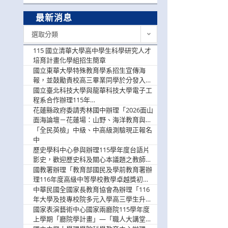
最新消息
最
選取分類
新
消
115 國立清華大學高中學生科學研究人才
息
培育計畫化學組招生簡章
國立東華大學特殊教育學系招生宣傳海
報，並鼓勵貴校高三畢業同學於分發入學
階段踴躍選填。
國立臺北科技大學與龍華科技大學電子工
程系合作辦理115年
「115.08.10~08.12「AI賦能應用於智慧半
花蓮縣政府委請秀林國中辦理「2026面山
導體研習營」，歡迎學生踴躍報名參加
面海論壇－花蓮場：山野、海洋教育與戶
外安全實務課程」，歡迎踴躍報名參加
「全民英檢」中級、中高級測驗現正報名
中
歷史學科中心參與辦理115學年度台語片
影史，歡迎歷史科及關心本議題之教師踴
躍報名參加
國教署辦理「教育部國民及學前教育署辦
理116年度高級中等學校教學卓越獎初選
實施計畫」，鼓勵教師踴躍報名
中華民國全國家長教育協會為辦理「116
年大學及技專校院多元入學高三學生升學
輔導家長說明會」
國家表演藝術中心國家兩廳院115學年度
上學期「廳院學計畫」—「職人大講堂」