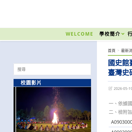
跳
轉
至
國立光復高級商工職業學校 National Kuangfu Commercial and Industrial Vocati
主
要
WELCOME
學校簡介
內
容
首頁
>
最新
國史館
Search
臺灣史
for:
校園影片
Post
2026-05-1
last
modified:
一、依據國
二、檢附旨
A0903000