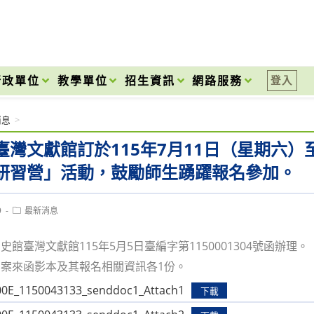
onal High School
行政單位
教學單位
招生資訊
網路服務
登入
消息
>
臺灣文獻館訂於115年7月11日（星期六）
研習營」活動，鼓勵師生踴躍報名參加。
Post
9
最新消息
category:
史館臺灣文獻館115年5月5日臺編字第1150001304號函辦理。
案來函影本及其報名相關資訊各1份。
0E_1150043133_senddoc1_Attach1
下載