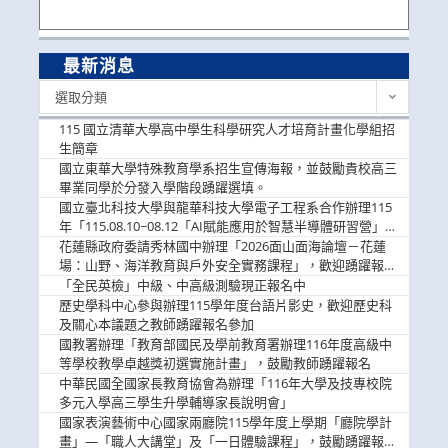
最新消息
最
選取分類
新
消
115 國立清華大學高中學生科學研究人才培育計畫化學組招
息
生簡章
國立東華大學特殊教育學系招生宣傳海報，並鼓勵貴校高三
畢業同學於分發入學階段踴躍選填。
國立臺北科技大學與龍華科技大學電子工程系合作辦理115
年「115.08.10~08.12「AI賦能應用於智慧半導體研習營」，
歡迎學生踴躍報名參加
花蓮縣政府委請秀林國中辦理「2026面山面海論壇－花蓮
場：山野、海洋教育與戶外安全實務課程」，歡迎踴躍報名
參加
「全民英檢」中級、中高級測驗現正報名中
歷史學科中心參與辦理115學年度台語片影史，歡迎歷史科
及關心本議題之教師踴躍報名參加
國教署辦理「教育部國民及學前教育署辦理116年度高級中
等學校教學卓越獎初選實施計畫」，鼓勵教師踴躍報名
中華民國全國家長教育協會為辦理「116年大學及技專校院
多元入學高三學生升學輔導家長說明會」
國家表演藝術中心國家兩廳院115學年度上學期「廳院學計
畫」—「職人大講堂」及「一日體驗課程」，鼓勵踴躍報名