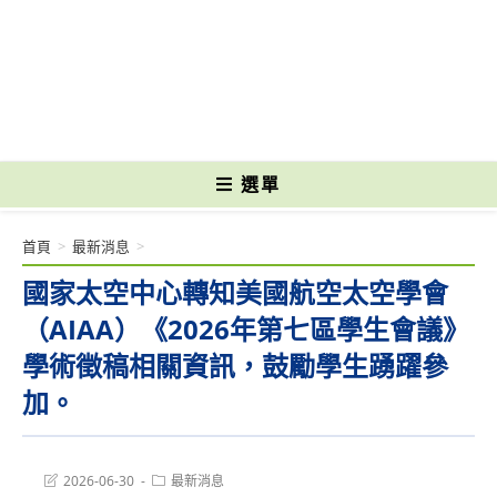
跳
轉
國立光復高級商工職業學校 National Kuangfu Commercial and Industrial
至
Vocational High School
主
要
內
容
選單
首頁
>
最新消息
>
國家太空中心轉知美國航空太空學會
（AIAA）《2026年第七區學生會議》
學術徵稿相關資訊，鼓勵學生踴躍參
加。
Post
Post
2026-06-30
最新消息
last
category: