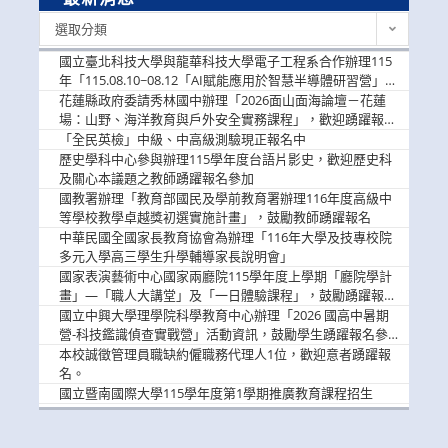
最
選取分類
新
消
國立臺北科技大學與龍華科技大學電子工程系合作辦理115
息
年「115.08.10~08.12「AI賦能應用於智慧半導體研習營」，
歡迎學生踴躍報名參加
花蓮縣政府委請秀林國中辦理「2026面山面海論壇－花蓮
場：山野、海洋教育與戶外安全實務課程」，歡迎踴躍報名
參加
「全民英檢」中級、中高級測驗現正報名中
歷史學科中心參與辦理115學年度台語片影史，歡迎歷史科
及關心本議題之教師踴躍報名參加
國教署辦理「教育部國民及學前教育署辦理116年度高級中
等學校教學卓越獎初選實施計畫」，鼓勵教師踴躍報名
中華民國全國家長教育協會為辦理「116年大學及技專校院
多元入學高三學生升學輔導家長說明會」
國家表演藝術中心國家兩廳院115學年度上學期「廳院學計
畫」—「職人大講堂」及「一日體驗課程」，鼓勵踴躍報名
參與。
國立中興大學理學院科學教育中心辦理「2026 國高中暑期
營-科技鑑識偵查實戰營」活動資訊，鼓勵學生踴躍報名參
加。
本校誠徵管理員職缺約僱職務代理人1位，歡迎意者踴躍報
名。
國立暨南國際大學115學年度第1學期推廣教育課程招生