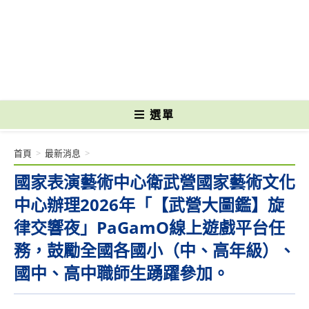
跳
轉
國立光復高級商工職業學校 National Kuangfu Commercial and Industrial
至
Vocational High School
主
要
內
容
選單
首頁
>
最新消息
>
國家表演藝術中心衛武營國家藝術文化
中心辦理2026年「【武營大圖鑑】旋
律交響夜」PaGamO線上遊戲平台任
務，鼓勵全國各國小（中、高年級）、
國中、高中職師生踴躍參加。