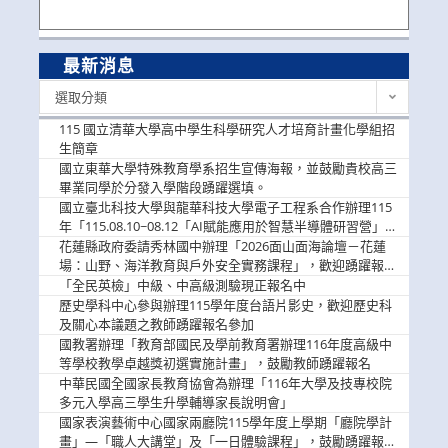
最新消息
最
選取分類
新
消
115 國立清華大學高中學生科學研究人才培育計畫化學組招
息
生簡章
國立東華大學特殊教育學系招生宣傳海報，並鼓勵貴校高三
畢業同學於分發入學階段踴躍選填。
國立臺北科技大學與龍華科技大學電子工程系合作辦理115
年「115.08.10~08.12「AI賦能應用於智慧半導體研習營」，
歡迎學生踴躍報名參加
花蓮縣政府委請秀林國中辦理「2026面山面海論壇－花蓮
場：山野、海洋教育與戶外安全實務課程」，歡迎踴躍報名
參加
「全民英檢」中級、中高級測驗現正報名中
歷史學科中心參與辦理115學年度台語片影史，歡迎歷史科
及關心本議題之教師踴躍報名參加
國教署辦理「教育部國民及學前教育署辦理116年度高級中
等學校教學卓越獎初選實施計畫」，鼓勵教師踴躍報名
中華民國全國家長教育協會為辦理「116年大學及技專校院
多元入學高三學生升學輔導家長說明會」
國家表演藝術中心國家兩廳院115學年度上學期「廳院學計
畫」—「職人大講堂」及「一日體驗課程」，鼓勵踴躍報名