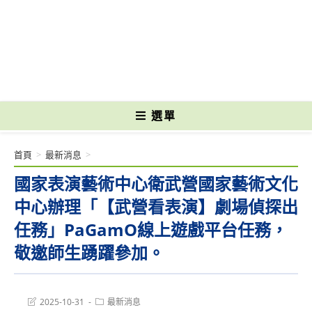
跳
轉
國立光復高級商工職業學校 National Kuangfu Commercial and Industrial
至
Vocational High School
主
要
內
容
選單
首頁
>
最新消息
>
國家表演藝術中心衛武營國家藝術文化
中心辦理「【武營看表演】劇場偵探出
任務」PaGamO線上遊戲平台任務，
敬邀師生踴躍參加。
Post
Post
2025-10-31
最新消息
last
category: