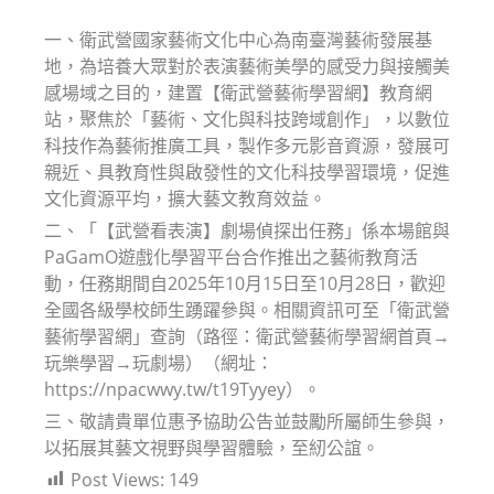
modified:
一、衛武營國家藝術文化中心為南臺灣藝術發展基
地，為培養大眾對於表演藝術美學的感受力與接觸美
感場域之目的，建置【衛武營藝術學習網】教育網
站，聚焦於「藝術、文化與科技跨域創作」，以數位
科技作為藝術推廣工具，製作多元影音資源，發展可
親近、具教育性與啟發性的文化科技學習環境，促進
文化資源平均，擴大藝文教育效益。
二、「【武營看表演】劇場偵探出任務」係本場館與
PaGamO遊戲化學習平台合作推出之藝術教育活
動，任務期間自2025年10月15日至10月28日，歡迎
全國各級學校師生踴躍參與。相關資訊可至「衛武營
藝術學習網」查詢（路徑：衛武營藝術學習網首頁→
玩樂學習→玩劇場）（網址：
https://npacwwy.tw/t19Tyyey）。
三、敬請貴單位惠予協助公告並鼓勵所屬師生參與，
以拓展其藝文視野與學習體驗，至紉公誼。
Post Views:
149