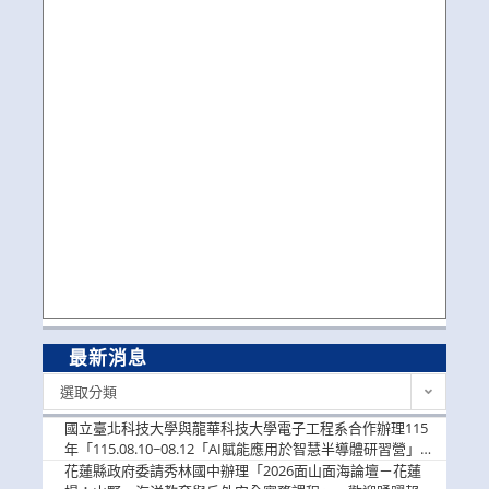
最新消息
最
選取分類
新
消
國立臺北科技大學與龍華科技大學電子工程系合作辦理115
息
年「115.08.10~08.12「AI賦能應用於智慧半導體研習營」，
歡迎學生踴躍報名參加
花蓮縣政府委請秀林國中辦理「2026面山面海論壇－花蓮