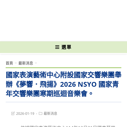
跳
轉
國立光復高級商工職業學校 National Kuangfu Commercial and Industrial
至
Vocational High School
主
要
內
容
選單
首頁
>
最新消息
>
國家表演藝術中心附設國家交響樂團舉
辦《夢響．飛揚》2026 NSYO 國家青
年交響樂團寒期巡迴音樂會。
Post
Post
2026-01-19
最新消息
last
category:
modified: