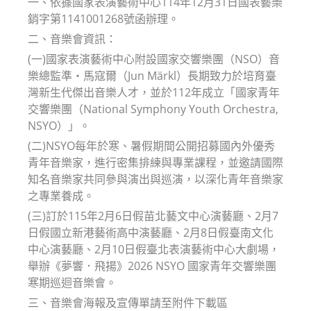
一、依據國家表演藝術中心114年12月31日國表藝樂
銷字第1141001268號函辦理。
二、音樂會資訊：
(一)國家表演藝術中心附設國家交響樂團（NSO）音
樂總監準・馬寇爾（Jun Märkl）長期致力於培育臺
灣新生代傑出音樂人才，並於112年成立「國家青年
交響樂團（National Symphony Youth Orchestra,
NSYO）」。
(二)NSYO每年於寒、暑假期間公開招募國內外優秀
青年音樂家，進行密集排練與專業課程，並邀請國際
知名音樂家共同參與演出與巡演，以深化青年音樂家
之專業養成。
(三)訂於115年2月6日假苗北藝文中心演藝廳、2月7
日假國立新港藝術高中演藝廳、2月8日假臺南文化
中心演藝廳、2月10日假臺北表演藝術中心大劇場，
舉辦《夢響．飛揚》2026 NSYO 國家青年交響樂團
寒期巡迴音樂會。
三、音樂會海報及宣傳單請至附件下載區