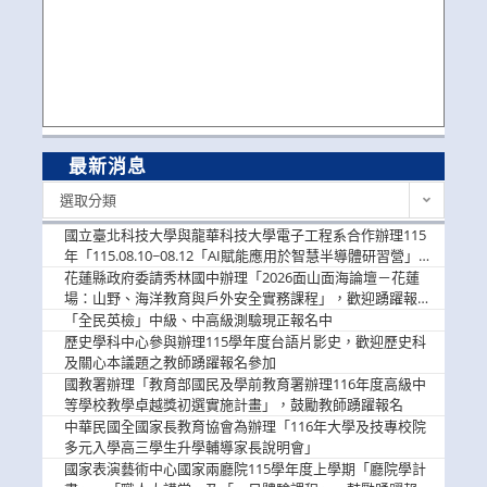
最新消息
最
選取分類
新
消
國立臺北科技大學與龍華科技大學電子工程系合作辦理115
息
年「115.08.10~08.12「AI賦能應用於智慧半導體研習營」，
歡迎學生踴躍報名參加
花蓮縣政府委請秀林國中辦理「2026面山面海論壇－花蓮
場：山野、海洋教育與戶外安全實務課程」，歡迎踴躍報名
參加
「全民英檢」中級、中高級測驗現正報名中
歷史學科中心參與辦理115學年度台語片影史，歡迎歷史科
及關心本議題之教師踴躍報名參加
國教署辦理「教育部國民及學前教育署辦理116年度高級中
等學校教學卓越獎初選實施計畫」，鼓勵教師踴躍報名
中華民國全國家長教育協會為辦理「116年大學及技專校院
多元入學高三學生升學輔導家長說明會」
國家表演藝術中心國家兩廳院115學年度上學期「廳院學計