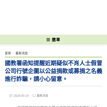
跳
轉
國立光復高級商工職業學校 National Kuangfu Commercial and Industrial
至
Vocational High School
主
要
內
容
選單
首頁
>
最新消息
>
國教署函知提醒近期疑似不肖人士假冒
公司行號企圖以公益捐款或募捐之名義
進行詐騙，請小心留意。
Post
Post
2026-05-25
最新消息
last
category:
modified: