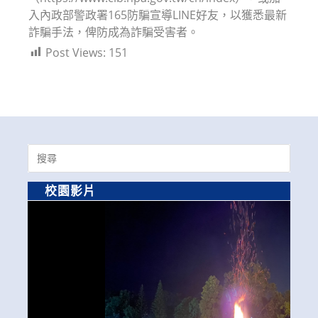
入內政部警政署165防騙宣導LINE好友，以獲悉最新
詐騙手法，俾防成為詐騙受害者。
Post Views:
151
Search
for:
校園影片