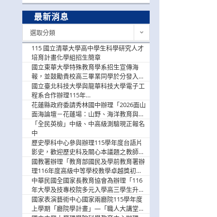
最新消息
最
選取分類
新
消
115 國立清華大學高中學生科學研究人才
息
培育計畫化學組招生簡章
國立東華大學特殊教育學系招生宣傳海
報，並鼓勵貴校高三畢業同學於分發入學
階段踴躍選填。
國立臺北科技大學與龍華科技大學電子工
程系合作辦理115年
「115.08.10~08.12「AI賦能應用於智慧半
花蓮縣政府委請秀林國中辦理「2026面山
導體研習營」，歡迎學生踴躍報名參加
面海論壇－花蓮場：山野、海洋教育與戶
外安全實務課程」，歡迎踴躍報名參加
「全民英檢」中級、中高級測驗現正報名
中
歷史學科中心參與辦理115學年度台語片
影史，歡迎歷史科及關心本議題之教師踴
躍報名參加
國教署辦理「教育部國民及學前教育署辦
理116年度高級中等學校教學卓越獎初選
實施計畫」，鼓勵教師踴躍報名
中華民國全國家長教育協會為辦理「116
年大學及技專校院多元入學高三學生升學
輔導家長說明會」
國家表演藝術中心國家兩廳院115學年度
上學期「廳院學計畫」—「職人大講堂」