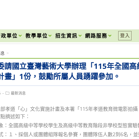
onal High School
行政單位
教學單位
招生資訊
網路服務
登入
消息
>
委請國立臺灣藝術大學辦理「115年全國
計畫」1份，鼓勵所屬人員踴躍參加。
Post
6
最新消息
category:
部孝道「心」文化實施計畫及本署「115年孝道教育微電影拍
重點摘述如下：
對象：全國高級中等學校學生及高級中等教育階段非學校型態實驗
方式：１、採個人或團體組隊報名參賽，團體隊伍人數2到6名，