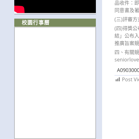
品收件：即
同意書及
(三)評審
校園行事曆
(四)得獎
結」公布
推廣旨案
四、有關競
seniorlov
A0903000
Post Vi