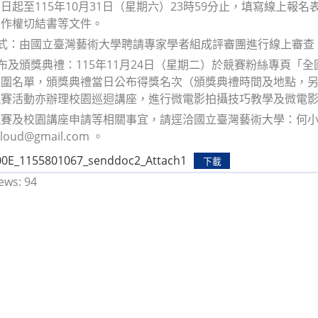
日起至115年10月31日（星期六）23時59分止，填寫線上
著作權切結書等文件。
方式：由國立臺灣藝術大學聘請專家學者組成評審團進行線上審查
公布及頒獎典禮：115年11月24日（星期二）於競賽粉絲專頁
入圍名單，頒獎典禮當日公布得獎名次（頒獎典禮時間及地點，
競賽活動亦辦理校園巡迴講座，進行微電影拍攝技巧教學及微電
賽及校園講座申請等相關事宜，請逕洽國立臺灣藝術大學：何小姐，電話
eloud@gmail.com 。
0E_1155801067_senddoc2_Attach1
下載
ews:
94