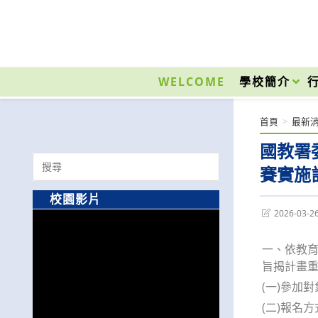
跳
轉
至
國立光復高級商工職業學校 National Kuangfu Commercial and Industrial Vocati
主
要
WELCOME
學校簡介
內
容
首頁
>
最新
國教署
Search
賽實施
for:
校園影片
Post
2026-03-2
last
modified:
一、依教育
旨揭計畫
(一)參加
(二)報名