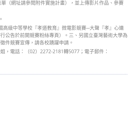
報名表單（網址請參閱附件實施計畫），並上傳影片作品、參賽
。
「全國高級中等學校『孝道教育』微電影競賽─大聲『孝』心連
另行公告於前開競賽粉絲專頁）。三、另國立臺灣藝術大學為
影徵件競賽宣傳，請各校踴躍申請。
：（02）2272-2181轉5077；電子郵件：