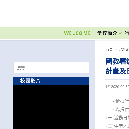
跳
轉
至
國立光復高級商工職業學校 National Kuangfu Commercial and Industrial Vocati
主
要
WELCOME
學校簡介
內
容
首頁
>
最新
國教署
Search
計畫及
for:
校園影片
Post
2026-06-3
last
modified:
一、依據
二、為提供
(一)活動日
(二)住宿