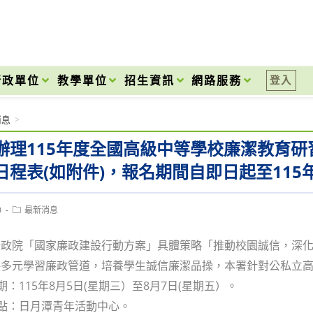
onal High School
行政單位
教學單位
招生資訊
網路服務
登入
消息
>
辦理115年度全國高級中等學校廉潔教育
日程表(如附件)，報名期間自即日起至115年
Post
0
最新消息
category:
行政院「國家廉政建設行動方案」具體策略「推動校園誠信，深
多元學習廉政管道，培養學生誠信廉潔品操，本署針對公私立高
期：115年8月5日(星期三）至8月7日(星期五）。
地點：日月潭青年活動中心。