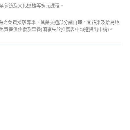
企業參訪及文化巡禮等多元課程。
地點之免費接駁專車，其餘交通部分請自理。宜花東及離島地
報到，免費提供住宿及早餐(須事先於推薦表中勾選提出申請)。