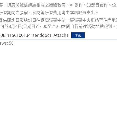
內容：與廉潔誠信議題相關之體驗教育、AI 創作、短影音實作、
：研習期間之膳宿、參訪等研習費用均由本署經費支出。
：提供開訓日及結訓日往返高鐵臺中站、臺鐵臺中火車站至住宿
可於8月4日(星期日)17:00至21:00之間自行前往活動地點
0E_1156100134_senddoc1_Attach1
下載
ews:
58