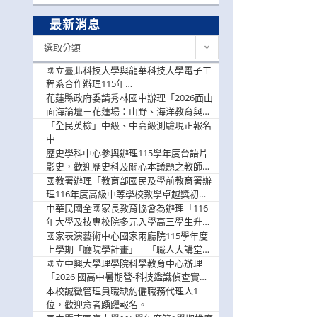
最新消息
最
選取分類
新
消
國立臺北科技大學與龍華科技大學電子工
息
程系合作辦理115年
「115.08.10~08.12「AI賦能應用於智慧半
花蓮縣政府委請秀林國中辦理「2026面山
導體研習營」，歡迎學生踴躍報名參加
面海論壇－花蓮場：山野、海洋教育與戶
外安全實務課程」，歡迎踴躍報名參加
「全民英檢」中級、中高級測驗現正報名
中
歷史學科中心參與辦理115學年度台語片
影史，歡迎歷史科及關心本議題之教師踴
躍報名參加
國教署辦理「教育部國民及學前教育署辦
理116年度高級中等學校教學卓越獎初選
實施計畫」，鼓勵教師踴躍報名
中華民國全國家長教育協會為辦理「116
年大學及技專校院多元入學高三學生升學
輔導家長說明會」
國家表演藝術中心國家兩廳院115學年度
上學期「廳院學計畫」—「職人大講堂」
及「一日體驗課程」，鼓勵踴躍報名參
國立中興大學理學院科學教育中心辦理
與。
「2026 國高中暑期營-科技鑑識偵查實戰
營」活動資訊，鼓勵學生踴躍報名參加。
本校誠徵管理員職缺約僱職務代理人1
位，歡迎意者踴躍報名。