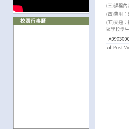
(三)課程
(四)費用
校園行事曆
(五)交通
區學校學生
A0903000
Post Vi