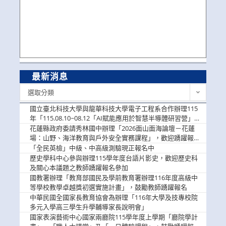
最新消息
最
選取分類
新
消
國立臺北科技大學與龍華科技大學電子工程系合作辦理115
息
年「115.08.10~08.12「AI賦能應用於智慧半導體研習營」，
歡迎學生踴躍報名參加
花蓮縣政府委請秀林國中辦理「2026面山面海論壇－花蓮
場：山野、海洋教育與戶外安全實務課程」，歡迎踴躍報名
參加
「全民英檢」中級、中高級測驗現正報名中
歷史學科中心參與辦理115學年度台語片影史，歡迎歷史科
及關心本議題之教師踴躍報名參加
國教署辦理「教育部國民及學前教育署辦理116年度高級中
等學校教學卓越獎初選實施計畫」，鼓勵教師踴躍報名
中華民國全國家長教育協會為辦理「116年大學及技專校院
多元入學高三學生升學輔導家長說明會」
國家表演藝術中心國家兩廳院115學年度上學期「廳院學計