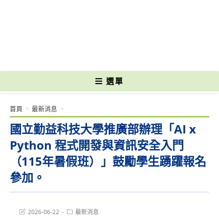
跳
轉
國立光復高級商工職業學校 National Kuangfu Commercial and Industrial
至
Vocational High School
主
要
內
容
選單
首頁
>
最新消息
>
國立勤益科技大學推廣部辦理「AI x
Python 程式開發與資訊安全入門
（115年暑假班）」鼓勵學生踴躍報名
參加。
Post
Post
2026-06-22
最新消息
last
category: