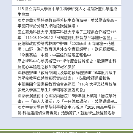
新
消
115 國立清華大學高中學生科學研究人才培育計畫化學組招
息
生簡章
國立東華大學特殊教育學系招生宣傳海報，並鼓勵貴校高三
畢業同學於分發入學階段踴躍選填。
國立臺北科技大學與龍華科技大學電子工程系合作辦理115
年「115.08.10~08.12「AI賦能應用於智慧半導體研習營」，
歡迎學生踴躍報名參加
花蓮縣政府委請秀林國中辦理「2026面山面海論壇－花蓮
場：山野、海洋教育與戶外安全實務課程」，歡迎踴躍報名
參加
「全民英檢」中級、中高級測驗現正報名中
歷史學科中心參與辦理115學年度台語片影史，歡迎歷史科
及關心本議題之教師踴躍報名參加
國教署辦理「教育部國民及學前教育署辦理116年度高級中
等學校教學卓越獎初選實施計畫」，鼓勵教師踴躍報名
中華民國全國家長教育協會為辦理「116年大學及技專校院
多元入學高三學生升學輔導家長說明會」
國家表演藝術中心國家兩廳院115學年度上學期「廳院學計
畫」—「職人大講堂」及「一日體驗課程」，鼓勵踴躍報名
參與。
國立中興大學理學院科學教育中心辦理「2026 國高中暑期
營-科技鑑識偵查實戰營」活動資訊，鼓勵學生踴躍報名參
加。