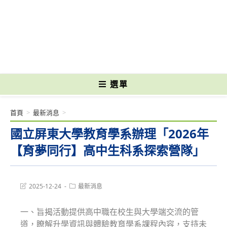
跳
轉
國立光復高級商工職業學校 National Kuangfu Commercial and Industrial
至
Vocational High School
主
要
內
容
選單
首頁
>
最新消息
>
國立屏東大學教育學系辦理「2026年
【育夢同行】高中生科系探索營隊」
Post
Post
2025-12-24
最新消息
last
category:
modified:
一、旨揭活動提供高中職在校生與大學端交流的管
道，瞭解升學資訊與體驗教育學系課程內容，支持未