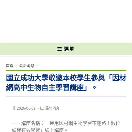
跳
轉
國立光復高級商工職業學校 National Kuangfu Commercial and Industrial
至
Vocational High School
主
要
內
容
選單
首頁
>
最新消息
>
國立成功大學敬邀本校學生參與「因材
網高中生物自主學習講座」。
Post
Post
2026-06-09
最新消息
last
category:
modified:
一、講座名稱：「運用因材網生物學習不迷路！數位
課程有效學習」線上講座。