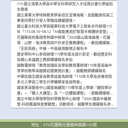
消
115 國立清華大學高中學生科學研究人才培育計畫化學組招
息
生簡章
國立東華大學特殊教育學系招生宣傳海報，並鼓勵貴校高三
畢業同學於分發入學階段踴躍選填。
國立臺北科技大學與龍華科技大學電子工程系合作辦理115
年「115.08.10~08.12「AI賦能應用於智慧半導體研習營」，
歡迎學生踴躍報名參加
花蓮縣政府委請秀林國中辦理「2026面山面海論壇－花蓮
場：山野、海洋教育與戶外安全實務課程」，歡迎踴躍報名
參加
「全民英檢」中級、中高級測驗現正報名中
歷史學科中心參與辦理115學年度台語片影史，歡迎歷史科
及關心本議題之教師踴躍報名參加
國教署辦理「教育部國民及學前教育署辦理116年度高級中
等學校教學卓越獎初選實施計畫」，鼓勵教師踴躍報名
中華民國全國家長教育協會為辦理「116年大學及技專校院
多元入學高三學生升學輔導家長說明會」
國家表演藝術中心國家兩廳院115學年度上學期「廳院學計
畫」—「職人大講堂」及「一日體驗課程」，鼓勵踴躍報名
參與。
國立中興大學理學院科學教育中心辦理「2026 國高中暑期
營-科技鑑識偵查實戰營」活動資訊，鼓勵學生踴躍報名參
加。
地址：976花蓮縣光復鄉林森路100號