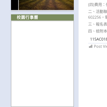
(四)費用：
二、活動聯絡
602256，
校園行事曆
三、報名表單：h
四、檢附
115AC01
Post Vi