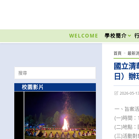
跳
轉
至
國立光復高級商工職業學校 National Kuangfu Commercial and Industrial Vocati
主
要
WELCOME
學校簡介
內
容
首頁
>
最新
國立清
Search
日）辦
for:
校園影片
Post
2026-05-1
last
modified:
一、旨案
(一)時間
(二)地點
(三)活動