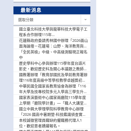
最新消息
最
選取分類
新
消
國立臺北科技大學與龍華科技大學電子工
息
程系合作辦理115年
「115.08.10~08.12「AI賦能應用於智慧半
花蓮縣政府委請秀林國中辦理「2026面山
導體研習營」，歡迎學生踴躍報名參加
面海論壇－花蓮場：山野、海洋教育與戶
外安全實務課程」，歡迎踴躍報名參加
「全民英檢」中級、中高級測驗現正報名
中
歷史學科中心參與辦理115學年度台語片
影史，歡迎歷史科及關心本議題之教師踴
躍報名參加
國教署辦理「教育部國民及學前教育署辦
理116年度高級中等學校教學卓越獎初選
實施計畫」，鼓勵教師踴躍報名
中華民國全國家長教育協會為辦理「116
年大學及技專校院多元入學高三學生升學
輔導家長說明會」
國家表演藝術中心國家兩廳院115學年度
上學期「廳院學計畫」—「職人大講堂」
及「一日體驗課程」，鼓勵踴躍報名參
國立中興大學理學院科學教育中心辦理
與。
「2026 國高中暑期營-科技鑑識偵查實戰
營」活動資訊，鼓勵學生踴躍報名參加。
本校誠徵管理員職缺約僱職務代理人1
位，歡迎意者踴躍報名。